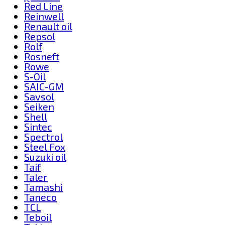
Red Line
Reinwell
Renault oil
Repsol
Rolf
Rosneft
Rowe
S-Oil
SAIC-GM
Savsol
Seiken
Shell
Sintec
Spectrol
Steel Fox
Suzuki oil
Taif
Taler
Tamashi
Taneco
TCL
Teboil