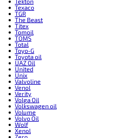
Tekton
Texaco
TGR
The Beast
Titex
Tomoil
TOMS
Total
Toyo-G
Toyota oil
UAZ Oil
United
Unix
Valvoline
Venol
Verity
Volga Oil
Volkswagen oil
Volume
Volvo Oil
Wolf
Xenol
Zero