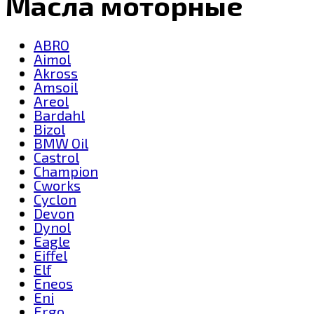
Масла моторные
ABRO
Aimol
Akross
Amsoil
Areol
Bardahl
Bizol
BMW Oil
Castrol
Champion
Cworks
Cyclon
Devon
Dynol
Eagle
Eiffel
Elf
Eneos
Eni
Ergo