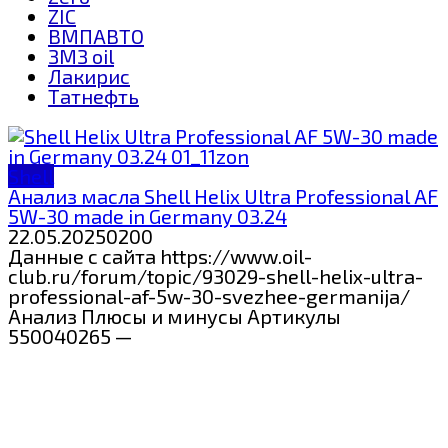
ZIC
ВМПАВТО
ЗМЗ oil
Лакирис
Татнефть
Shell
Анализ масла Shell Helix Ultra Professional AF
5W-30 made in Germany 03.24
22.05.2025
0
200
Данные с сайта https://www.oil-
club.ru/forum/topic/93029-shell-helix-ultra-
professional-af-5w-30-svezhee-germanija/
Анализ Плюсы и минусы Артикулы
550040265 —