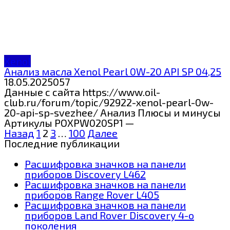
Xenol
Анализ масла Xenol Pearl 0W-20 API SP 04,25
18.05.2025
0
57
Данные с сайта https://www.oil-
club.ru/forum/topic/92922-xenol-pearl-0w-
20-api-sp-svezhee/ Анализ Плюсы и минусы
Артикулы POXPW020SP1 —
Пагинация
Назад
1
2
3
…
100
Далее
записей
Последние публикации
Расшифровка значков на панели
приборов Discovery L462
Расшифровка значков на панели
приборов Range Rover L405
Расшифровка значков на панели
приборов Land Rover Discovery 4-о
поколения