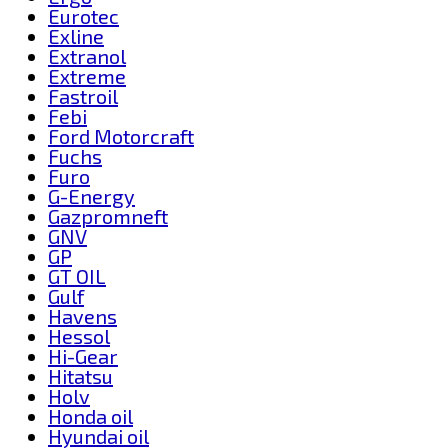
Eurotec
Exline
Extranol
Extreme
Fastroil
Febi
Ford Motorcraft
Fuchs
Furo
G-Energy
Gazpromneft
GNV
GP
GT OIL
Gulf
Havens
Hessol
Hi-Gear
Hitatsu
Holv
Honda oil
Hyundai oil