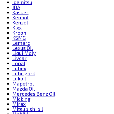
Idemitsu
JDA
Kasder
Kennol
Kenzol
Kixx
Kroon
KSMG
Lemarc
Lexus Oil
Liqui Moly
Livcar
Lopal
Lubex
Lubrigard
Lukoil
Mapetrol
Mazda Oil
Mercedes Benz Oil
Micking
Mirax
Mitsubishi oil
Mobil 1