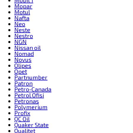
Mopar
Motul
Nafta
Neo
Neste
Nestro
NGN
Nissan oil
Nomad
Novus
Olipes
Opet
Partnumber
Patron
Petro-Canada
Petrol Ofisi
Petronas
Polymerium
Profix
QC Oil
Quaker State
Qualitet