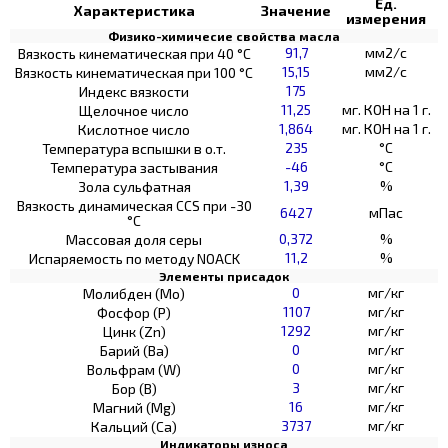
Ед.
Характеристика
Значение
измерения
Физико-химичесие свойства масла
91,7
мм2/с
Вязкость кинематическая при 40 °С
15,15
мм2/с
Вязкость кинематическая при 100 °С
175
Индекс вязкости
11,25
мг. КОН на 1 г.
Щелочное число
1,864
мг. КОН на 1 г.
Кислотное число
235
°C
Температура вспышки в о.т.
-46
°C
Температура застывания
1,39
%
Зола сульфатная
Вязкость динамическая CCS при -30
6427
мПас
°С
0,372
%
Массовая доля серы
11,2
%
Испаряемость по методу NOACK
Элементы присадок
0
мг/кг
Молибден (Мо)
1107
мг/кг
Фосфор (Р)
1292
мг/кг
Цинк (Zn)
0
мг/кг
Барий (Ва)
0
мг/кг
Вольфрам (W)
3
мг/кг
Бор (В)
16
мг/кг
Магний (Mg)
3737
мг/кг
Кальций (Са)
Индикаторы износа