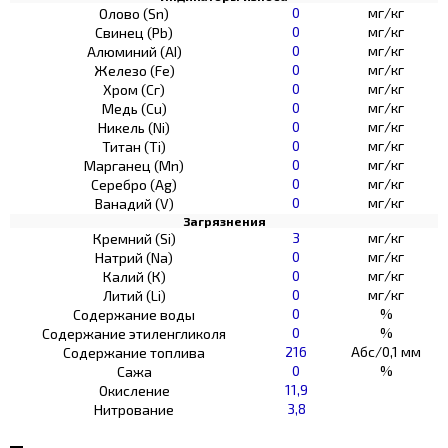
0
мг/кг
Олово (Sn)
0
мг/кг
Свинец (Pb)
0
мг/кг
Алюминий (AI)
0
мг/кг
Железо (Fe)
0
мг/кг
Хром (Сг)
0
мг/кг
Медь (Cu)
0
мг/кг
Никель (Ni)
0
мг/кг
Титан (Ti)
0
мг/кг
Марганец (Mn)
0
мг/кг
Серебро (Ag)
0
мг/кг
Ванадий (V)
Загрязнения
3
мг/кг
Кремний (Si)
0
мг/кг
Натрий (Na)
0
мг/кг
Калий (К)
0
мг/кг
Литий (Li)
0
%
Содержание воды
0
%
Содержание этиленгликоля
216
Абс/0,1 мм
Содержание топлива
0
%
Сажа
11,9
Окисление
3,8
Нитрование