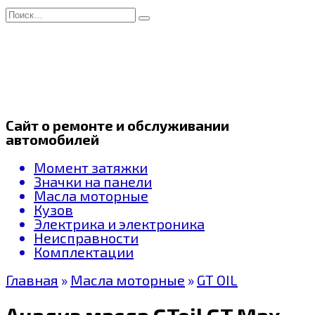
Перейти
Search
к
for:
содержанию
Сайт о ремонте и обслуживании
автомобилей
Момент затяжки
Значки на панели
Масла моторные
Кузов
Электрика и электроника
Неисправности
Комплектации
Главная
»
Масла моторные
»
GT OIL
Анализ масла GToil GT Max