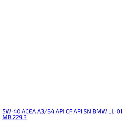
5W-40
ACEA A3/B4
API CF
API SN
BMW LL-01
MB 229.3