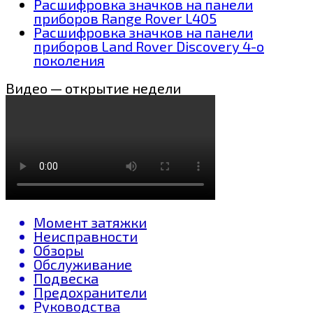
Расшифровка значков на панели
приборов Range Rover L405
Расшифровка значков на панели
приборов Land Rover Discovery 4-о
поколения
Видео — открытие недели
Момент затяжки
Неисправности
Обзоры
Обслуживание
Подвеска
Предохранители
Руководства