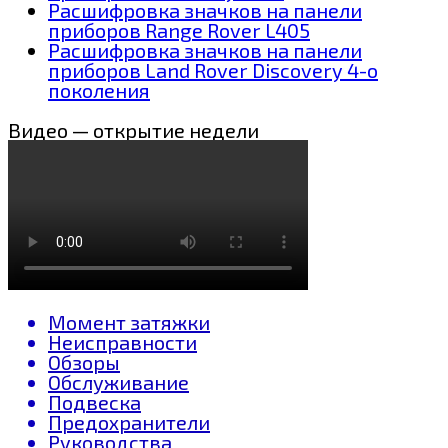
Расшифровка значков на панели
приборов Range Rover L405
Расшифровка значков на панели
приборов Land Rover Discovery 4-о
поколения
Видео — открытие недели
Момент затяжки
Неисправности
Обзоры
Обслуживание
Подвеска
Предохранители
Руководства