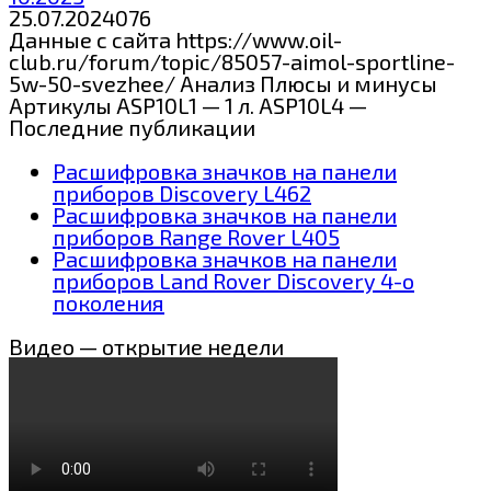
25.07.2024
0
76
Данные с сайта https://www.oil-
club.ru/forum/topic/85057-aimol-sportline-
5w-50-svezhee/ Анализ Плюсы и минусы
Артикулы ASP10L1 — 1 л. ASP10L4 —
Последние публикации
Расшифровка значков на панели
приборов Discovery L462
Расшифровка значков на панели
приборов Range Rover L405
Расшифровка значков на панели
приборов Land Rover Discovery 4-о
поколения
Видео — открытие недели