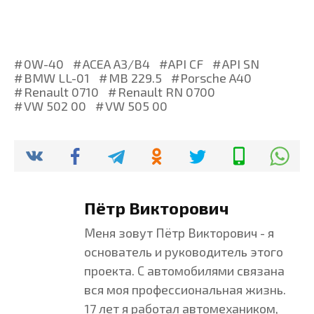
0W-40
ACEA A3/B4
API CF
API SN
BMW LL-01
MB 229.5
Porsche A40
Renault 0710
Renault RN 0700
VW 502 00
VW 505 00
Пётр Викторович
Меня зовут Пётр Викторович - я
основатель и руководитель этого
проекта. С автомобилями связана
вся моя профессиональная жизнь.
17 лет я работал автомехаником,