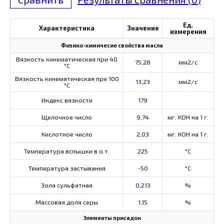
Ед.
Характеристика
Значение
измерения
Физико-химичесие свойства масла
Вязкость кинематическая при 40
75,28
мм2/с
°С
Вязкость кинематическая при 100
13,23
мм2/с
°С
Индекс вязкости
179
Щелочное число
9,74
мг. КОН на 1 г.
Кислотное число
2,03
мг. КОН на 1 г.
Температура вспышки в о.т.
225
°C
Температура застывания
-50
°C
Зола сульфатная
0,213
%
Массовая доля серы
1,15
%
Элементы присадок