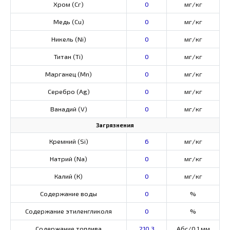
Хром (Сг)
0
мг/кг
Медь (Cu)
0
мг/кг
Никель (Ni)
0
мг/кг
Титан (Ti)
0
мг/кг
Марганец (Mn)
0
мг/кг
Серебро (Ag)
0
мг/кг
Ванадий (V)
0
мг/кг
Загрязнения
Кремний (Si)
6
мг/кг
Натрий (Na)
0
мг/кг
Калий (К)
0
мг/кг
Содержание воды
0
%
Содержание этиленгликоля
0
%
Содержание топлива
210,3
Абс/0,1 мм