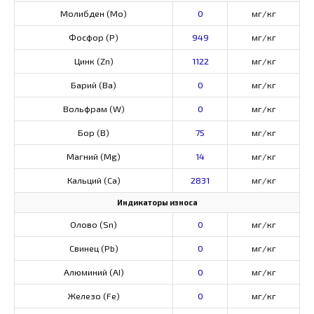
Молибден (Мо)
0
мг/кг
Фосфор (Р)
949
мг/кг
Цинк (Zn)
1122
мг/кг
Барий (Ва)
0
мг/кг
Вольфрам (W)
0
мг/кг
Бор (В)
75
мг/кг
Магний (Mg)
14
мг/кг
Кальций (Са)
2831
мг/кг
Индикаторы износа
Олово (Sn)
0
мг/кг
Свинец (Pb)
0
мг/кг
Алюминий (AI)
0
мг/кг
Железо (Fe)
0
мг/кг