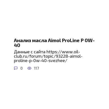
Анализ масла Aimol ProLine P 0W-
40
Данные с сайта https://www.oil-
club.ru/forum/topic/93228-aimol-
proline-p-0w-40-svezhee/
0
117