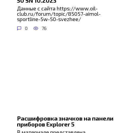
50 SN 10.2023
Данные с сайта https://www.oil-
club.ru/forum/topic/85057-aimol-
sportline-5w-50-svezhee/
0
76
Расшифровка значков на панели
приборов Explorer 5
В материале представлена