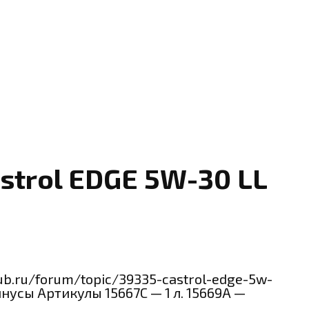
strol EDGE 5W-30 LL
ub.ru/forum/topic/39335-castrol-edge-5w-
нусы Артикулы 15667C — 1 л. 15669A —