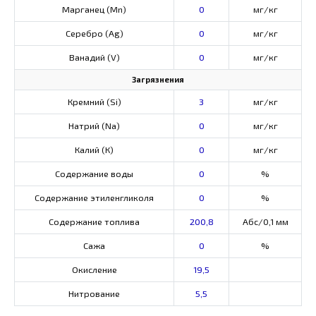
Марганец (Mn)
0
мг/кг
Серебро (Ag)
0
мг/кг
Ванадий (V)
0
мг/кг
Загрязнения
Кремний (Si)
3
мг/кг
Натрий (Na)
0
мг/кг
Калий (К)
0
мг/кг
Содержание воды
0
%
Содержание этиленгликоля
0
%
Содержание топлива
200,8
Абс/0,1 мм
Сажа
0
%
Окисление
19,5
Нитрование
5,5