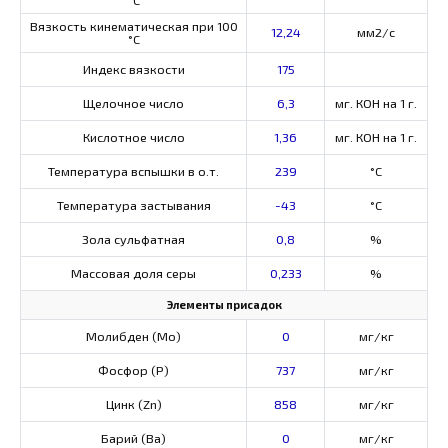
Вязкость кинематическая при 100
12,24
мм2/с
°С
Индекс вязкости
175
Щелочное число
6,3
мг. КОН на 1 г.
Кислотное число
1,36
мг. КОН на 1 г.
Температура вспышки в о.т.
239
°C
Температура застывания
-43
°C
Зола сульфатная
0,8
%
Массовая доля серы
0,233
%
Элементы присадок
Молибден (Мо)
0
мг/кг
Фосфор (Р)
737
мг/кг
Цинк (Zn)
858
мг/кг
Барий (Ва)
0
мг/кг