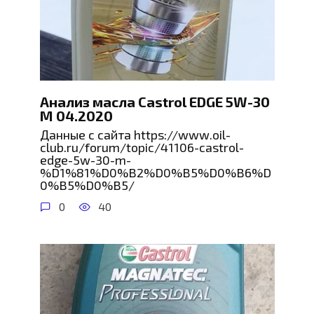
Анализ масла Castrol EDGE 5W-30
M 04.2020
Данные с сайта https://www.oil-
club.ru/forum/topic/41106-castrol-
edge-5w-30-m-
%D1%81%D0%B2%D0%B5%D0%B6%D
0%B5%D0%B5/
0
40