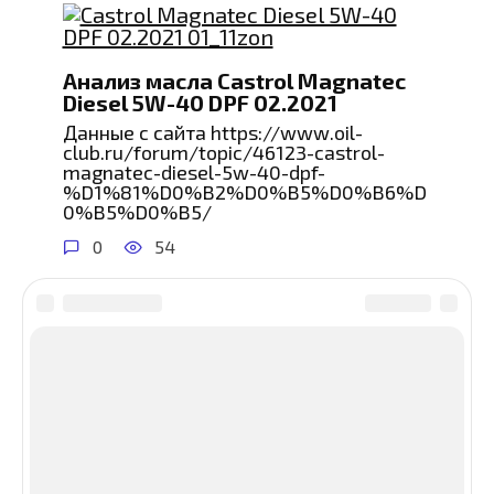
Анализ масла Castrol Magnatec
Diesel 5W-40 DPF 02.2021
Данные с сайта https://www.oil-
club.ru/forum/topic/46123-castrol-
magnatec-diesel-5w-40-dpf-
%D1%81%D0%B2%D0%B5%D0%B6%D
0%B5%D0%B5/
0
54
© 2026 сайт об обслуживании автомобилей
О сайте
-
Карта сайта
-
Политика
конфиденциальности
-
Контакты