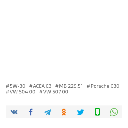
5W-30
ACEA C3
MB 229.51
Porsche C30
VW 504 00
VW 507 00