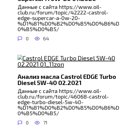
Данные с сайта https://www.oil-
club.ru/forum/topic/42222-castrol-
edge-supercar-a-0w-20-
%D1%81%D0%B2%D0%B5%D0%B6%D
0%B5%D0%B5/
0
64
Анализ масла Castrol EDGE Turbo
Diesel 5W-40 02.2021
Данные с сайта https://www.oil-
club.ru/forum/topic/46068-castrol-
edge-turbo-diesel-5w-40-
%D1%81%D0%B2%D0%B5%D0%B6%D
0%B5%D0%B5/
0
71