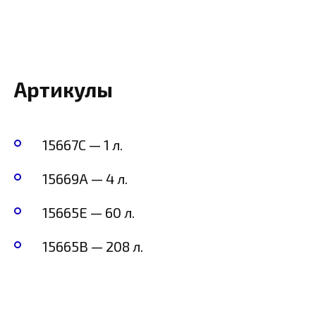
Артикулы
15667C — 1 л.
15669A — 4 л.
15665E — 60 л.
15665B — 208 л.