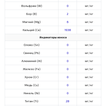
Вольфрам (W)
0
мг/кг
Бор (В)
2
мг/кг
Магний (Mg)
6
мг/кг
Кальций (Са)
1938
мг/кг
Индикаторы износа
Олово (Sn)
0
мг/кг
Свинец (Pb)
0
мг/кг
Алюминий (AI)
0
мг/кг
Железо (Fe)
0
мг/кг
Хром (Сг)
0
мг/кг
Медь (Cu)
0
мг/кг
Никель (Ni)
0
мг/кг
Титан (Ti)
28
мг/кг