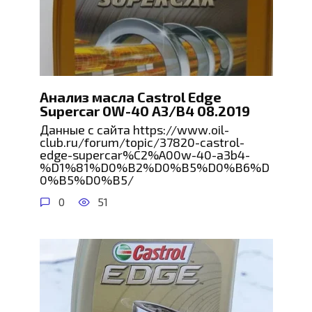
Анализ масла Castrol Edge
Supercar 0W-40 A3/B4 08.2019
Данные с сайта https://www.oil-
club.ru/forum/topic/37820-castrol-
edge-supercar%C2%A00w-40-a3b4-
%D1%81%D0%B2%D0%B5%D0%B6%D
0%B5%D0%B5/
0
51