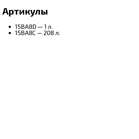
Артикулы
15BA8D — 1 л.
15BA8С — 208 л.