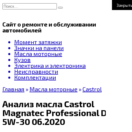
Перейти
Search
Закрыт
к
for:
содержанию
Сайт о ремонте и обслуживании
автомобилей
Момент затяжки
Значки на панели
Масла моторные
Кузов
Электрика и электроника
Неисправности
Комплектации
Главная
»
Масла моторные
»
Castrol
Анализ масла Castrol
Magnatec Professional DX
5W-30 06.2020