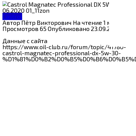
Castrol
Автор
Пётр Викторович
На чтение
1 мин
Просмотров
65
Опубликовано
23.09.2024
Данные с сайта
https://www.oil-club.ru/forum/topic/41780-
castrol-magnatec-professional-dx-5w-30-
%D1%81%D0%B2%D0%B5%D0%B6%D0%B5%