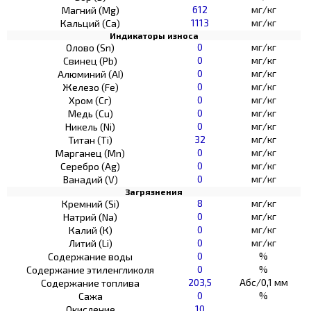
612
мг/кг
Магний (Mg)
1113
мг/кг
Кальций (Са)
Индикаторы износа
0
мг/кг
Олово (Sn)
0
мг/кг
Свинец (Pb)
0
мг/кг
Алюминий (AI)
0
мг/кг
Железо (Fe)
0
мг/кг
Хром (Сг)
0
мг/кг
Медь (Cu)
0
мг/кг
Никель (Ni)
32
мг/кг
Титан (Ti)
0
мг/кг
Марганец (Mn)
0
мг/кг
Серебро (Ag)
0
мг/кг
Ванадий (V)
Загрязнения
8
мг/кг
Кремний (Si)
0
мг/кг
Натрий (Na)
0
мг/кг
Калий (К)
0
мг/кг
Литий (Li)
0
%
Содержание воды
0
%
Содержание этиленгликоля
203,5
Абс/0,1 мм
Содержание топлива
0
%
Сажа
10
Окисление