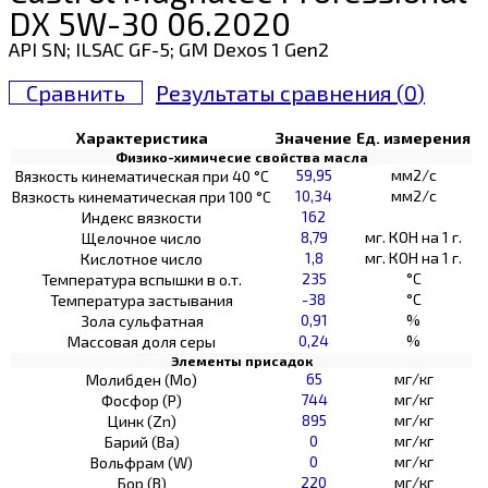
DX 5W-30 06.2020
API SN; ILSAC GF-5; GM Dexos 1 Gen2
Сравнить
Результаты сравнения (
0
)
Характеристика
Значение
Ед. измерения
Физико-химичесие свойства масла
59,95
мм2/с
Вязкость кинематическая при 40 °С
10,34
мм2/с
Вязкость кинематическая при 100 °С
162
Индекс вязкости
8,79
мг. КОН на 1 г.
Щелочное число
1,8
мг. КОН на 1 г.
Кислотное число
235
°C
Температура вспышки в о.т.
-38
°C
Температура застывания
0,91
%
Зола сульфатная
0,24
%
Массовая доля серы
Элементы присадок
65
мг/кг
Молибден (Мо)
744
мг/кг
Фосфор (Р)
895
мг/кг
Цинк (Zn)
0
мг/кг
Барий (Ва)
0
мг/кг
Вольфрам (W)
220
мг/кг
Бор (В)