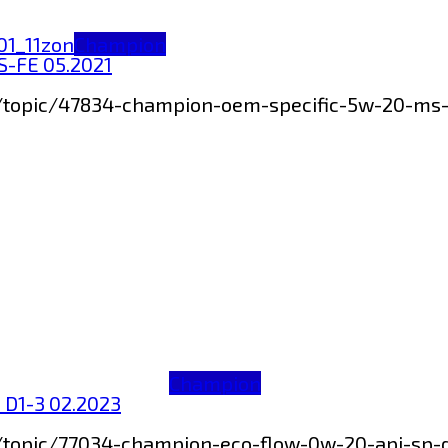
Champion
-FE 05.2021
um/topic/47834-champion-oem-specific-5w-20-m
Champion
 D1-3 02.2023
m/topic/77034-champion-eco-flow-0w-20-api-sp