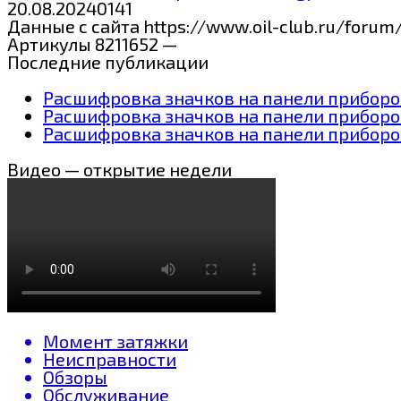
20.08.2024
0
141
Данные с сайта https://www.oil-club.ru/for
Артикулы 8211652 —
Последние публикации
Расшифровка значков на панели приборов
Расшифровка значков на панели приборо
Расшифровка значков на панели приборов
Видео — открытие недели
Момент затяжки
Неисправности
Обзоры
Обслуживание