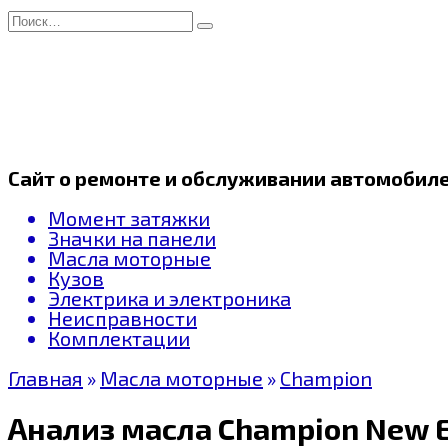
Перейти
Search
к
for:
содержанию
Сайт о ремонте и обслуживании автомобил
Момент затяжки
Значки на панели
Масла моторные
Кузов
Электрика и электроника
Неисправности
Комплектации
Главная
»
Масла моторные
»
Champion
Анализ масла Champion New E