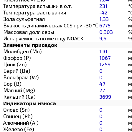
Температура вспышки в о.т.
231
°
Температура застывания
-42
°
Зола сульфатная
1,33
Вязкость динамическая CCS при -30 °С
6775
м
Массовая доля серы
0,303
Испаряемость по методу NOACK
9,6
Элементы присадок
Молибден (Мо)
110
м
Фосфор (Р)
1067
м
Цинк (Zn)
1259
м
Барий (Ва)
0
м
Вольфрам (W)
0
м
Бор (В)
47
м
Магний (Mg)
27
м
Кальций (Са)
3699
м
Индикаторы износа
Олово (Sn)
0
м
Свинец (Pb)
0
м
Алюминий (AI)
0
м
Железо (Fe)
0
м