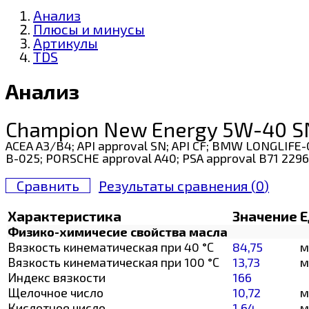
Анализ
Плюсы и минусы
Артикулы
TDS
Анализ
Champion New Energy 5W-40 SN
ACEA A3/B4; API approval SN; API CF; BMW LONGLIFE-0
B-025; PORSCHE approval A40; PSA approval B71 229
Сравнить
Результаты сравнения (
0
)
Характеристика
Значение
Е
Физико-химичесие свойства масла
Вязкость кинематическая при 40 °С
84,75
м
Вязкость кинематическая при 100 °С
13,73
м
Индекс вязкости
166
Щелочное число
10,72
м
Кислотное число
1,64
м