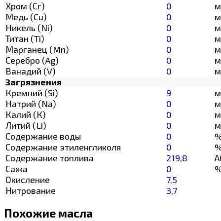
Хром (Сг)
0
м
Медь (Cu)
0
м
Никель (Ni)
0
м
Титан (Ti)
0
м
Марганец (Mn)
0
м
Серебро (Ag)
0
м
Ванадий (V)
0
м
Загрязнения
Кремний (Si)
9
м
Натрий (Na)
0
м
Калий (К)
0
м
Литий (Li)
0
м
Содержание воды
0
Содержание этиленгликоля
0
Содержание топлива
219,8
А
Сажа
0
Окисление
7,5
Нитрование
3,7
Похожие масла