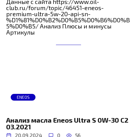
Данные с сайта https://www.oil-
club.ru/forum/topic/46451-eneos-
premium-ultra-5w-20-api-sn-
%D1%81%D0%B2%D0%B5%D0%B6%D0%B
5%D0%B5/ Анализ Плюсы и минусы
Артикулы
ENEOS
Анализ масла Eneos Ultra S 0W-30 C2
03.2021
20.09.2024
0
56