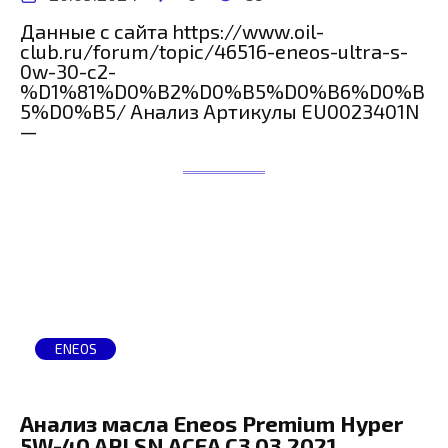
Данные с сайта https://www.oil-
club.ru/forum/topic/46516-eneos-ultra-s-
0w-30-c2-
%D1%81%D0%B2%D0%B5%D0%B6%D0%B
5%D0%B5/ Анализ Артикулы EU0023401N
—
ENEOS
Анализ масла Eneos Premium Hyper
5W-40 API SN ACEA C3 03.2021