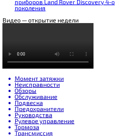
приборов Land Rover Discovery 4-о
поколения
Видео — открытие недели
Момент затяжки
Неисправности
Обзоры
Обслуживание
Подвеска
Предохранители
Руководства
Рулевое управление
Тормоза
Трансмиссия