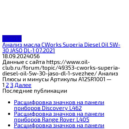
Cworks
Анализ масла CWorks Superia Diesel Oil 5W-
30 JASO DL-1 07.2021
18.09.2024
0
56
Данные с сайта https://www.oil-
club.ru/forum/topic/49353-cworks-superia-
diesel-oil-5w-30-jaso-dl-1-svezhee/ Анализ
Плюсы и минусы Артикулы A12SR1001 —
Пагинация
1
2
3
Далее
записей
Последние публикации
Расшифровка значков на панели
приборов Discovery L462
Расшифровка значков на панели
приборов Range Rover L405
Расшифровка значков на панели