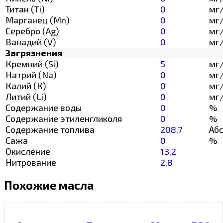
Титан (Ti)
0
мг
Марганец (Mn)
0
мг
Серебро (Ag)
0
мг
Ванадий (V)
0
мг
Загрязнения
Кремний (Si)
5
мг
Натрий (Na)
0
мг
Калий (К)
0
мг
Литий (Li)
0
мг
Содержание воды
0
%
Содержание этиленгликоля
0
%
Содержание топлива
208,7
Абс
Сажа
0
%
Окисление
13,2
Нитрование
2,8
Похожие масла