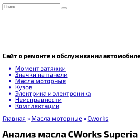
Перейти
Search
к
for:
содержанию
Сайт о ремонте и обслуживании автомобил
Момент затяжки
Значки на панели
Масла моторные
Кузов
Электрика и электроника
Неисправности
Комплектации
Главная
»
Масла моторные
»
Cworks
Анализ масла CWorks Superia D