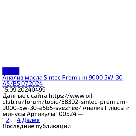
Sintec
Анализ масла Sintec Premium 9000 5W-30
A5/B5 07.2024
15.09.2024
0
499
Данные с сайта https://www.oil-
club.ru/forum/topic/88302-sintec-premium-
9000-5w-30-a5b5-svezhee/ Анализ Плюсы и
минусы Артикулы 100524 —
Пагинация
1
2
…
4
Далее
записей
Последние публикации