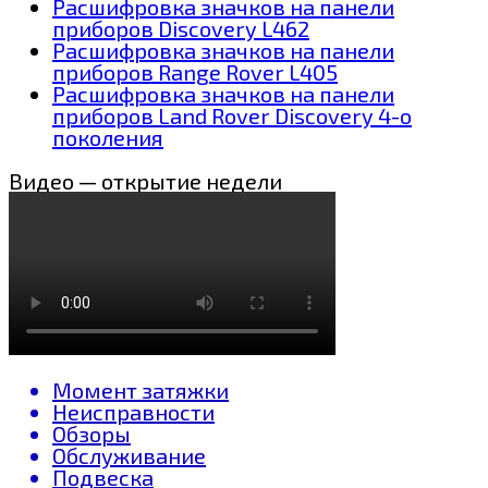
Расшифровка значков на панели
приборов Discovery L462
Расшифровка значков на панели
приборов Range Rover L405
Расшифровка значков на панели
приборов Land Rover Discovery 4-о
поколения
Видео — открытие недели
Момент затяжки
Неисправности
Обзоры
Обслуживание
Подвеска