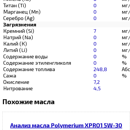
Титан (Ti)
0
мг
Марганец (Mn)
0
мг
Серебро (Ag)
0
мг
Загрязнения
Кремний (Si)
7
мг
Натрий (Na)
0
мг
Калий (К)
0
мг
Литий (Li)
0
мг
Содержание воды
0
%
Содержание этиленгликоля
0
%
Содержание топлива
248,8
Абс
Сажа
0
%
Окисление
7,2
Нитрование
4,5
Похожие масла
Анализ масла Polymerium XPRO1 5W-30