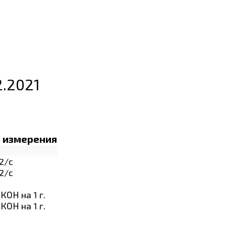
2.2021
. измерения
2/с
2/с
 КОН на 1 г.
 КОН на 1 г.