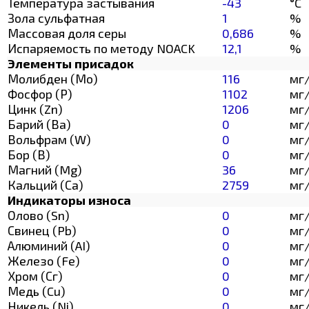
Температура застывания
-43
°C
Зола сульфатная
1
%
Массовая доля серы
0,686
%
Испаряемость по методу NOACK
12,1
%
Элементы присадок
Молибден (Мо)
116
мг
Фосфор (Р)
1102
мг
Цинк (Zn)
1206
мг
Барий (Ва)
0
мг
Вольфрам (W)
0
мг
Бор (В)
0
мг
Магний (Mg)
36
мг
Кальций (Са)
2759
мг
Индикаторы износа
Олово (Sn)
0
мг
Свинец (Pb)
0
мг
Алюминий (AI)
0
мг
Железо (Fe)
0
мг
Хром (Сг)
0
мг
Медь (Cu)
0
мг
Никель (Ni)
0
мг