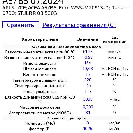
A5/B5 07.2024
API SL/CF; ACEA A5/B5; Ford WSS-M2C913-D; Renault
0700; ST.JLRR 03.5003
Сравнить
Результаты сравнения (
0
)
Ед.
Характеристика
Значение
измерения
Физико-химичесие свойства масла
61,25
мм2/с
Вязкость кинематическая при 40 °С
10,58
мм2/с
Вязкость кинематическая при 100 °С
164
Индекс вязкости
10,43
мг. КОН на 1 г.
Щелочное число
1,7
мг. КОН на 1 г.
Кислотное число
228
°C
Температура вспышки в о.т.
-47
°C
Температура застывания
1,17
%
Зола сульфатная
Вязкость динамическая CCS при -30
5098
мПас
°С
0,209
%
Массовая доля серы
8,1
%
Испаряемость по методу NOACK
Элементы присадок
0
мг/кг
Молибден (Мо)
1026
мг/кг
Фосфор (Р)