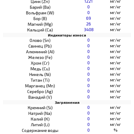
1221
мг/кг
Цинк (Zn)
0
мг/кг
Барий (Ва)
0
мг/кг
Вольфрам (W)
69
мг/кг
Бор (В)
26
мг/кг
Магний (Mg)
3408
мг/кг
Кальций (Са)
Индикаторы износа
0
мг/кг
Олово (Sn)
0
мг/кг
Свинец (Pb)
0
мг/кг
Алюминий (AI)
0
мг/кг
Железо (Fe)
0
мг/кг
Хром (Сг)
0
мг/кг
Медь (Cu)
0
мг/кг
Никель (Ni)
0
мг/кг
Титан (Ti)
0
мг/кг
Марганец (Mn)
0
мг/кг
Серебро (Ag)
0
мг/кг
Ванадий (V)
Загрязнения
0
мг/кг
Кремний (Si)
0
мг/кг
Натрий (Na)
0
мг/кг
Калий (К)
0
мг/кг
Литий (Li)
0
%
Содержание воды