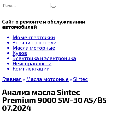
Перейти
Search
к
for:
содержанию
Сайт о ремонте и обслуживании
автомобилей
Момент затяжки
Значки на панели
Масла моторные
Кузов
Электрика и электроника
Неисправности
Комплектации
Главная
»
Масла моторные
»
Sintec
Анализ масла Sintec
Premium 9000 5W-30 A5/B5
07.2024