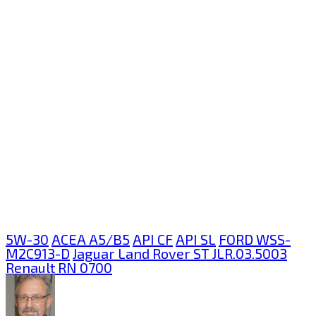
5W-30
ACEA A5/B5
API CF
API SL
FORD WSS-
M2C913-D
Jaguar Land Rover ST JLR.03.5003
Renault RN 0700