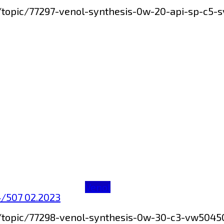
m/topic/77297-venol-synthesis-0w-20-api-sp-c
Venol
/507 02.2023
m/topic/77298-venol-synthesis-0w-30-c3-vw50