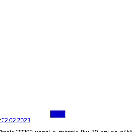
Venol
/C2 02.2023
/topic/77299-venol-synthesis-0w-30-api-sp-a5b