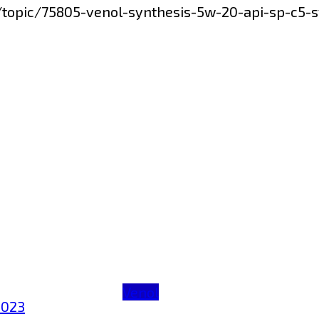
m/topic/75805-venol-synthesis-5w-20-api-sp-c
Venol
2023