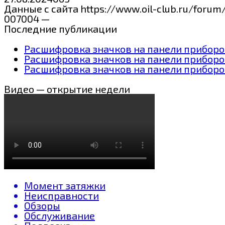
Данные с сайта https://www.oil-club.ru/forum
007004 —
Последние публикации
Расшифровка значков на панели приборов
Расшифровка значков на панели приборо
Расшифровка значков на панели приборов
Видео — открытие недели
Момент затяжки
Неисправности
Обзоры
Обслуживание