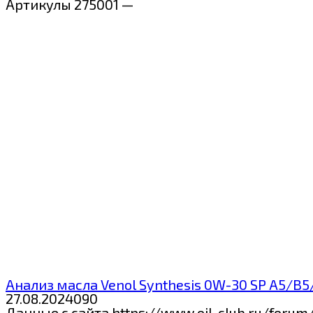
Артикулы 275001 —
Анализ масла Venol Synthesis 0W-30 SP A5/B5
27.08.2024
0
90
Данные с сайта https://www.oil-club.ru/forum