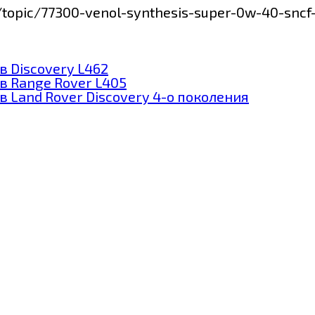
/topic/77300-venol-synthesis-super-0w-40-sncf
 Discovery L462
в Range Rover L405
 Land Rover Discovery 4-о поколения