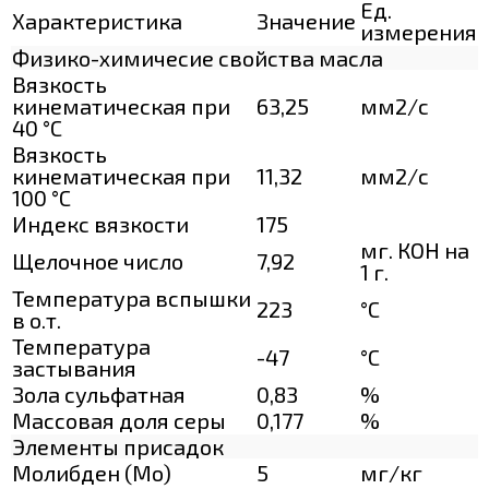
Ед.
Характеристика
Значение
измерения
Физико-химичесие свойства масла
Вязкость
кинематическая при
63,25
мм2/с
40 °С
Вязкость
кинематическая при
11,32
мм2/с
100 °С
Индекс вязкости
175
мг. КОН на
Щелочное число
7,92
1 г.
Температура вспышки
223
°C
в о.т.
Температура
-47
°C
застывания
Зола сульфатная
0,83
%
Массовая доля серы
0,177
%
Элементы присадок
Молибден (Мо)
5
мг/кг