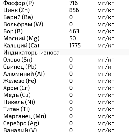
Фосфор (Р)
716
мг/кг
Цинк (Zn)
856
мг/кг
Барий (Ва)
0
мг/кг
Вольфрам (W)
0
мг/кг
Бор (В)
463
мг/кг
Магний (Mg)
50
мг/кг
Кальций (Са)
1775
мг/кг
Индикаторы износа
Олово (Sn)
0
мг/кг
Свинец (Pb)
0
мг/кг
Алюминий (AI)
0
мг/кг
Железо (Fe)
0
мг/кг
Хром (Сг)
0
мг/кг
Медь (Cu)
0
мг/кг
Никель (Ni)
0
мг/кг
Титан (Ti)
0
мг/кг
Марганец (Mn)
0
мг/кг
Серебро (Ag)
0
мг/кг
Ванадий (V)
0
мг/кг