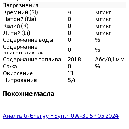
Загрязнения
Кремний (Si)
4
мг/кг
Натрий (Na)
0
мг/кг
Калий (К)
0
мг/кг
Литий (Li)
0
мг/кг
Содержание воды
0
%
Содержание
0
%
этиленгликоля
Содержание топлива
201,8
Абс/0,1 мм
Сажа
0
%
Окисление
13
Нитрование
5,4
Похожие масла
Анализ G-Energy F Synth 0W-30 SP 05.2024