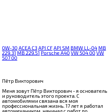
0W-30
ACEA C3
API CF
API SM
BMW LL-04
MB
229.31
MB 229.51
Porsche A40
VW 504 00
VW
507 00
Пётр Викторович
Меня зовут Пётр Викторович - я основатель
и руководитель этого проекта. С
автомобилями связана вся моя
профессиональная жизнь. 17 лет я работал
автомехаником, начинал с работ по