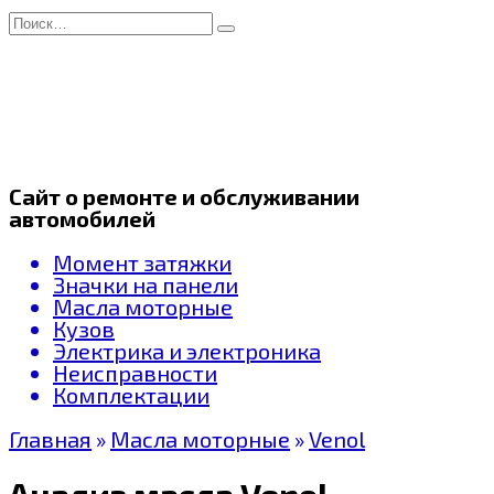
Перейти
Search
к
for:
содержанию
Сайт о ремонте и обслуживании
автомобилей
Момент затяжки
Значки на панели
Масла моторные
Кузов
Электрика и электроника
Неисправности
Комплектации
Главная
»
Масла моторные
»
Venol
Анализ масла Venol