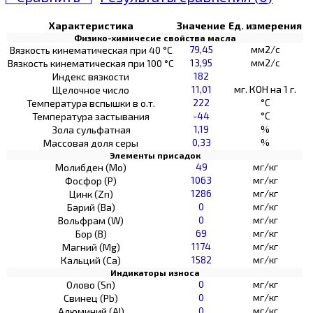
Характеристика
Значение
Ед. измерения
Физико-химичесие свойства масла
79,45
мм2/с
Вязкость кинематическая при 40 °С
13,95
мм2/с
Вязкость кинематическая при 100 °С
182
Индекс вязкости
11,01
мг. КОН на 1 г.
Щелочное число
222
°C
Температура вспышки в о.т.
-44
°C
Температура застывания
1,19
%
Зола сульфатная
0,33
%
Массовая доля серы
Элементы присадок
49
мг/кг
Молибден (Мо)
1063
мг/кг
Фосфор (Р)
1286
мг/кг
Цинк (Zn)
0
мг/кг
Барий (Ва)
0
мг/кг
Вольфрам (W)
69
мг/кг
Бор (В)
1174
мг/кг
Магний (Mg)
1582
мг/кг
Кальций (Са)
Индикаторы износа
0
мг/кг
Олово (Sn)
0
мг/кг
Свинец (Pb)
0
мг/кг
Алюминий (AI)