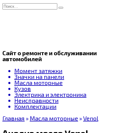
Перейти
Search
к
for:
содержанию
Сайт о ремонте и обслуживании
автомобилей
Момент затяжки
Значки на панели
Масла моторные
Кузов
Электрика и электроника
Неисправности
Комплектации
Главная
»
Масла моторные
»
Venol
Анализ масла Venol