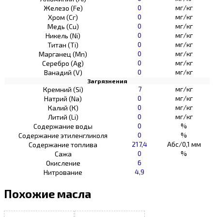
0
мг/кг
Железо (Fe)
0
мг/кг
Хром (Сг)
0
мг/кг
Медь (Cu)
0
мг/кг
Никель (Ni)
0
мг/кг
Титан (Ti)
0
мг/кг
Марганец (Mn)
0
мг/кг
Серебро (Ag)
0
мг/кг
Ванадий (V)
Загрязнения
7
мг/кг
Кремний (Si)
0
мг/кг
Натрий (Na)
0
мг/кг
Калий (К)
0
мг/кг
Литий (Li)
0
%
Содержание воды
0
%
Содержание этиленгликоля
217,4
Абс/0,1 мм
Содержание топлива
0
%
Сажа
6
Окисление
4,9
Нитрование
Похожие масла