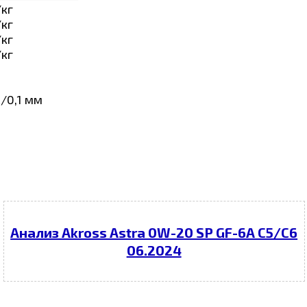
/кг
/кг
/кг
/кг
/0,1 мм
Анализ Akross Astra 0W-20 SP GF-6A C5/C6
06.2024