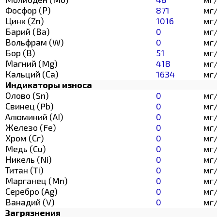
Фосфор (Р)
871
мг
Цинк (Zn)
1016
мг
Барий (Ва)
0
мг
Вольфрам (W)
0
мг
Бор (В)
51
мг
Магний (Mg)
418
мг
Кальций (Са)
1634
мг
Индикаторы износа
Олово (Sn)
0
мг
Свинец (Pb)
0
мг
Алюминий (AI)
0
мг
Железо (Fe)
0
мг
Хром (Сг)
0
мг
Медь (Cu)
0
мг
Никель (Ni)
0
мг
Титан (Ti)
0
мг
Марганец (Mn)
0
мг
Серебро (Ag)
0
мг
Ванадий (V)
0
мг
Загрязнения