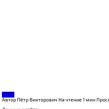
Venol
Автор
Пётр Викторович
На чтение
1 мин
Прос