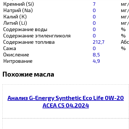
Кремний (Si)
7
мг
Натрий (Na)
0
мг
Калий (К)
0
мг
Литий (Li)
0
мг
Содержание воды
0
%
Содержание этиленгликоля
0
%
Содержание топлива
212,7
Абс
Сажа
0
%
Окисление
8,5
Нитрование
4,9
Похожие масла
Анализ G-Energy Synthetic Eco Life 0W-20
ACEA C5 04.2024