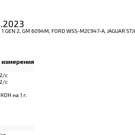
2.2023
XOS 1 GEN 2, GM 6094M, FORD WSS-M2C947-A, JAGUAR ST
. измерения
2/с
2/с
 КОН на 1 г.
/кг