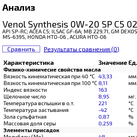
Анализ
Venol Synthesis 0W-20 SP C5 0
API SP-RC; ACEA C5; ILSAC GF-6A; MB 229.71, GM DE
MS-6395, HONDA HTO-06 , ACURA HTO-06
Сравнить
Результаты сравнения (
0
)
Характеристика
Значение
Ед
Физико-химичесие свойства масла
Вязкость кинематическая при 40 °С
43,33
мм
Вязкость кинематическая при 100 °С
8,11
мм
Индекс вязкости
163
Щелочное число
8,95
мг.
Температура вспышки в о.т.
221
°C
Температура застывания
-42
°C
Зола сульфатная
0,87
%
Массовая доля серы
0,259
%
Элементы присадок
Молибден (Мо)
48
мг