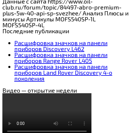
Данные с сайта https://www.oil-
club.ru/forum/topic/84497-abro-premium-
plus-5w-40-api-sp-svezhee/ Анализ Плюсы и
минусы Артикулы MOFS540SP-1L
MOFS540SP-4L
Последние публикации
Расшифровка значков на панели
приборов Discovery L462
Расшифровка значков на панели
приборов Range Rover L405
Расшифровка значков на панели
приборов Land Rover Discovery 4-о
поколения
Видео — открытие недели