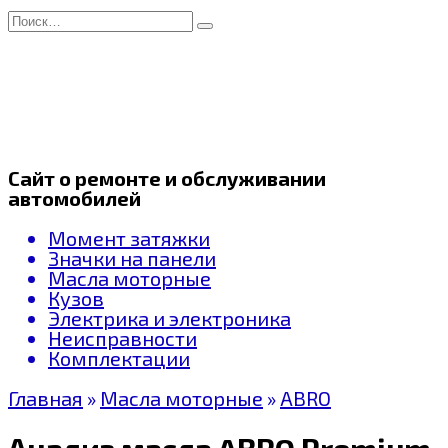
Перейти
Search
к
for:
содержанию
Сайт о ремонте и обслуживании
автомобилей
Момент затяжки
Значки на панели
Масла моторные
Кузов
Электрика и электроника
Неисправности
Комплектации
Главная
»
Масла моторные
»
ABRO
Анализ масла ABRO Premium