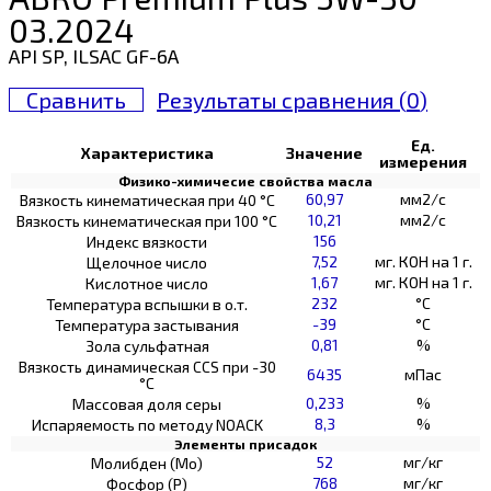
03.2024
API SP, ILSAC GF-6A
Сравнить
Результаты сравнения (
0
)
Ед.
Характеристика
Значение
измерения
Физико-химичесие свойства масла
60,97
мм2/с
Вязкость кинематическая при 40 °С
10,21
мм2/с
Вязкость кинематическая при 100 °С
156
Индекс вязкости
7,52
мг. КОН на 1 г.
Щелочное число
1,67
мг. КОН на 1 г.
Кислотное число
232
°C
Температура вспышки в о.т.
-39
°C
Температура застывания
0,81
%
Зола сульфатная
Вязкость динамическая CCS при -30
6435
мПас
°С
0,233
%
Массовая доля серы
8,3
%
Испаряемость по методу NOACK
Элементы присадок
52
мг/кг
Молибден (Мо)
768
мг/кг
Фосфор (Р)