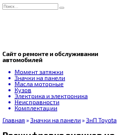
Перейти
Search
к
for:
содержанию
Сайт о ремонте и обслуживании
автомобилей
Момент затяжки
Значки на панели
Масла моторные
Кузов
Электрика и электроника
Неисправности
Комплектации
Главная
»
Значки на панели
»
ЗнП Toyota
Расшифровка значков на