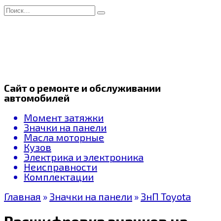
Перейти
Search
к
for:
содержанию
Сайт о ремонте и обслуживании
автомобилей
Момент затяжки
Значки на панели
Масла моторные
Кузов
Электрика и электроника
Неисправности
Комплектации
Главная
»
Значки на панели
»
ЗнП Toyota
Расшифровка значков на