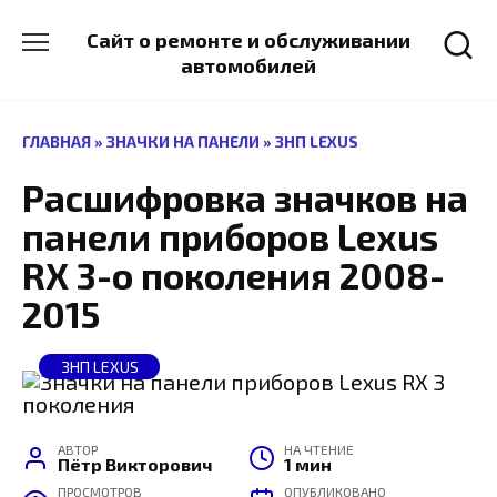
Перейти
к
Сайт о ремонте и обслуживании
содержанию
автомобилей
ГЛАВНАЯ
»
ЗНАЧКИ НА ПАНЕЛИ
»
ЗНП LEXUS
Расшифровка значков на
панели приборов Lexus
RX 3-о поколения 2008-
2015
ЗНП LEXUS
АВТОР
НА ЧТЕНИЕ
Пётр Викторович
1 мин
ПРОСМОТРОВ
ОПУБЛИКОВАНО