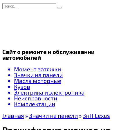
Перейти
Search
к
for:
содержанию
Сайт о ремонте и обслуживании
автомобилей
Момент затяжки
Значки на панели
Масла моторные
Кузов
Электрика и электроника
Неисправности
Комплектации
Главная
»
Значки на панели
»
ЗнП Lexus
Расшифровка значков на