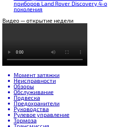
приборов Land Rover Discovery 4-о
поколения
Видео — открытие недели
Момент затяжки
Неисправности
Обзоры
Обслуживание
Подвеска
Предохранители
Руководства
Рулевое управление
Тормоза
Трансмиссия