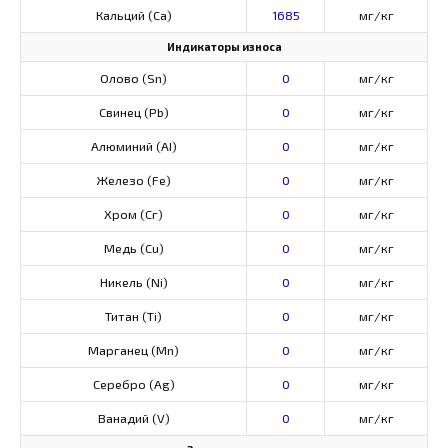
Кальций (Са)
1685
мг/кг
Индикаторы износа
Олово (Sn)
0
мг/кг
Свинец (Pb)
0
мг/кг
Алюминий (AI)
0
мг/кг
Железо (Fe)
0
мг/кг
Хром (Сг)
0
мг/кг
Медь (Cu)
0
мг/кг
Никель (Ni)
0
мг/кг
Титан (Ti)
0
мг/кг
Марганец (Mn)
0
мг/кг
Серебро (Ag)
0
мг/кг
Ванадий (V)
0
мг/кг