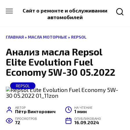
Перейти
к
Сайт о ремонте и обслуживании
содержанию
автомобилей
ГЛАВНАЯ
»
МАСЛА МОТОРНЫЕ
»
REPSOL
Анализ масла Repsol
Elite Evolution Fuel
Economy 5W-30 05.2022
REPSOL
АВТОР
НА ЧТЕНИЕ
Пётр Викторович
1 мин
ПРОСМОТРОВ
ОПУБЛИКОВАНО
72
16.09.2024