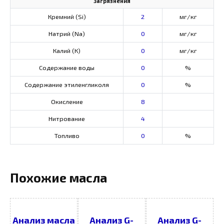
Загрязнения
Кремний (Si)
2
мг/кг
Натрий (Na)
0
мг/кг
Калий (К)
0
мг/кг
Содержание воды
0
%
Содержание этиленгликоля
0
%
Окисление
8
Нитрование
4
Топливо
0
%
Похожие масла
Анализ масла
Анализ G-
Анализ G-