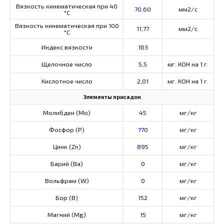
Вязкость кинематическая при 40
70,60
мм2/с
°С
Вязкость кинематическая при 100
11,77
мм2/с
°С
Индекс вязкости
163
Щелочное число
5,5
мг. КОН на 1 г.
Кислотное число
2,01
мг. КОН на 1 г.
Элементы присадок
Молибден (Мо)
45
мг/кг
Фосфор (Р)
770
мг/кг
Цинк (Zn)
895
мг/кг
Барий (Ва)
0
мг/кг
Вольфрам (W)
0
мг/кг
Бор (В)
152
мг/кг
Магний (Mg)
15
мг/кг