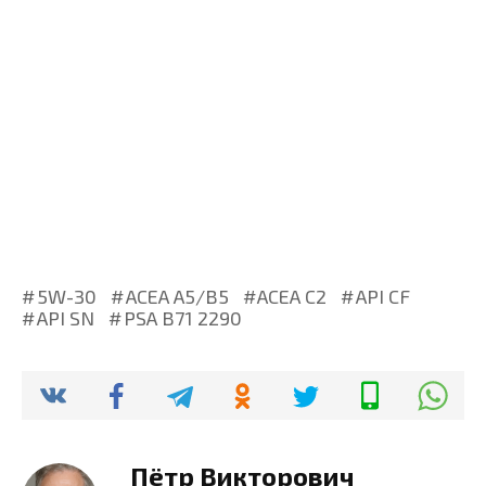
5W-30
ACEA A5/B5
ACEA C2
API CF
API SN
PSA B71 2290
Пётр Викторович