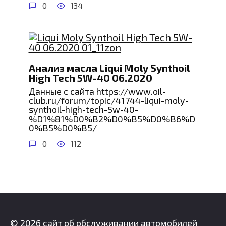
0
134
Анализ масла Liqui Moly Synthoil
High Tech 5W-40 06.2020
Данные с сайта https://www.oil-
club.ru/forum/topic/41744-liqui-moly-
synthoil-high-tech-5w-40-
%D1%81%D0%B2%D0%B5%D0%B6%D
0%B5%D0%B5/
0
112
© 2026 сайт об обслуживании автомобилей