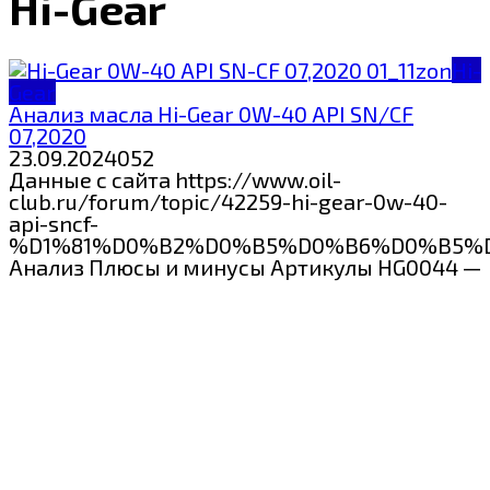
Hi-Gear
Hi-
Gear
Анализ масла Hi-Gear 0W-40 API SN/CF
07,2020
23.09.2024
0
52
Данные с сайта https://www.oil-
club.ru/forum/topic/42259-hi-gear-0w-40-
api-sncf-
%D1%81%D0%B2%D0%B5%D0%B6%D0%B5%
Анализ Плюсы и минусы Артикулы HG0044 —