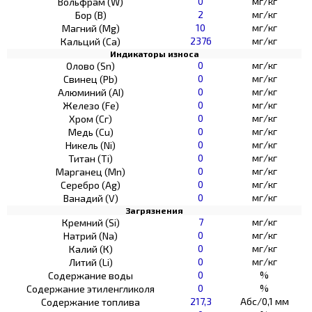
0
мг/кг
Вольфрам (W)
2
мг/кг
Бор (В)
10
мг/кг
Магний (Mg)
2376
мг/кг
Кальций (Са)
Индикаторы износа
0
мг/кг
Олово (Sn)
0
мг/кг
Свинец (Pb)
0
мг/кг
Алюминий (AI)
0
мг/кг
Железо (Fe)
0
мг/кг
Хром (Сг)
0
мг/кг
Медь (Cu)
0
мг/кг
Никель (Ni)
0
мг/кг
Титан (Ti)
0
мг/кг
Марганец (Mn)
0
мг/кг
Серебро (Ag)
0
мг/кг
Ванадий (V)
Загрязнения
7
мг/кг
Кремний (Si)
0
мг/кг
Натрий (Na)
0
мг/кг
Калий (К)
0
мг/кг
Литий (Li)
0
%
Содержание воды
0
%
Содержание этиленгликоля
217,3
Абс/0,1 мм
Содержание топлива