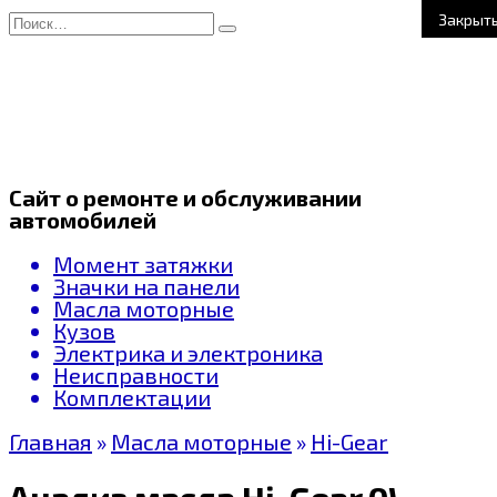
Перейти
Search
Закрыт
к
for:
содержанию
Сайт о ремонте и обслуживании
автомобилей
Момент затяжки
Значки на панели
Масла моторные
Кузов
Электрика и электроника
Неисправности
Комплектации
Главная
»
Масла моторные
»
Hi-Gear
Анализ масла Hi-Gear 0W-40