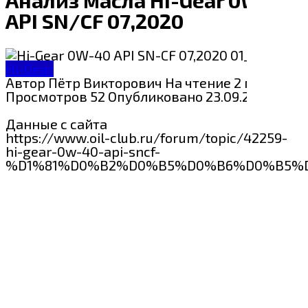
API SN/CF 07,2020
Hi-Gear
Автор
Пётр Викторович
На чтение
2 мин
Просмотров
52
Опубликовано
23.09.2024
Данные с сайта
https://www.oil-club.ru/forum/topic/42259-
hi-gear-0w-40-api-sncf-
%D1%81%D0%B2%D0%B5%D0%B6%D0%B5%