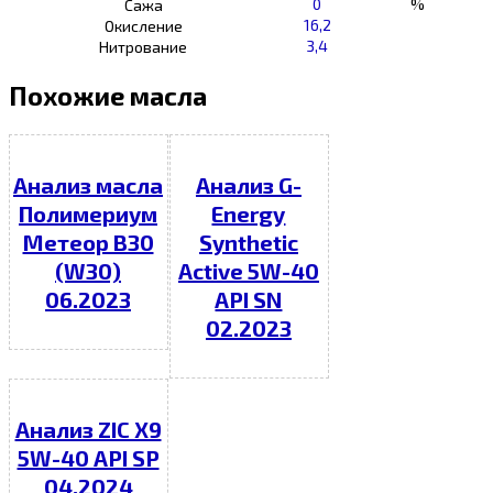
0
%
Сажа
16,2
Окисление
3,4
Нитрование
Похожие масла
Анализ масла
Анализ G-
Полимериум
Energy
Метеор В30
Synthetic
(W30)
Active 5W-40
06.2023
API SN
02.2023
Анализ ZIC X9
5W-40 API SP
04.2024