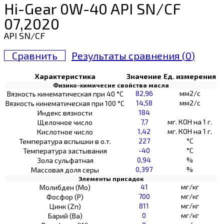
Hi-Gear 0W-40 API SN/CF
07,2020
API SN/CF
Сравнить
Результаты сравнения (
0
)
Характеристика
Значение
Ед. измерения
Физико-химичесие свойства масла
82,96
мм2/с
Вязкость кинематическая при 40 °С
14,58
мм2/с
Вязкость кинематическая при 100 °С
184
Индекс вязкости
7,7
мг. КОН на 1 г.
Щелочное число
1,42
мг. КОН на 1 г.
Кислотное число
227
°C
Температура вспышки в о.т.
-40
°C
Температура застывания
0,94
%
Зола сульфатная
0,397
%
Массовая доля серы
Элементы присадок
41
мг/кг
Молибден (Мо)
700
мг/кг
Фосфор (Р)
811
мг/кг
Цинк (Zn)
0
мг/кг
Барий (Ва)