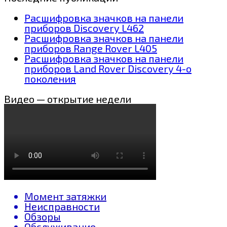
Расшифровка значков на панели
приборов Discovery L462
Расшифровка значков на панели
приборов Range Rover L405
Расшифровка значков на панели
приборов Land Rover Discovery 4-о
поколения
Видео — открытие недели
Момент затяжки
Неисправности
Обзоры
Обслуживание