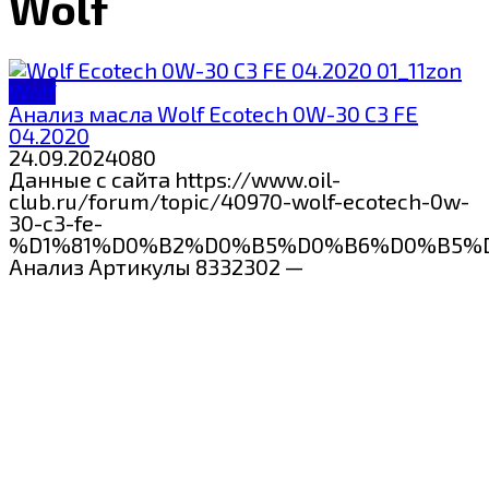
Wolf
Wolf
Анализ масла Wolf Ecotech 0W-30 C3 FE
04.2020
24.09.2024
0
80
Данные с сайта https://www.oil-
club.ru/forum/topic/40970-wolf-ecotech-0w-
30-c3-fe-
%D1%81%D0%B2%D0%B5%D0%B6%D0%B5%
Анализ Артикулы 8332302 —