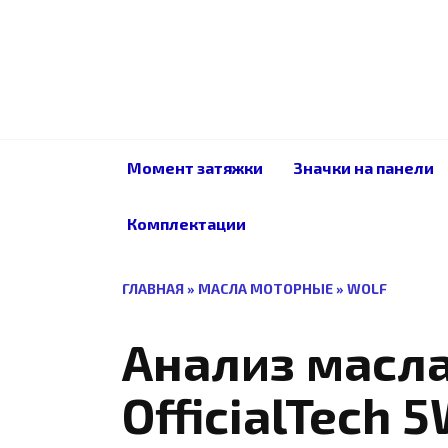
Перейти
к
содержанию
Момент затяжки
Значки на панели
Комплектации
ГЛАВНАЯ
»
МАСЛА МОТОРНЫЕ
»
WOLF
Анализ масла
OfficialTech 