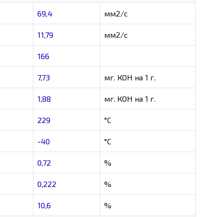
69,4
мм2/с
11,79
мм2/с
166
7,73
мг. КОН на 1 г.
1,88
мг. КОН на 1 г.
229
°C
-40
°C
0,72
%
0,222
%
10,6
%