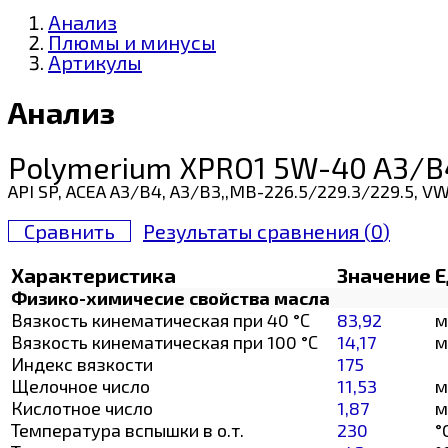
Анализ
Плюмы и минусы
Артикулы
Анализ
Polymerium XPRO1 5W-40 A3/B
API SP, ACEA A3/B4, A3/B3,,MB-226.5/229.3/229.5, V
Сравнить
Результаты сравнения (
0
)
Характеристика
Значение
Е
Физико-химичесие свойства масла
Вязкость кинематическая при 40 °С
83,92
м
Вязкость кинематическая при 100 °С
14,17
м
Индекс вязкости
175
Щелочное число
11,53
м
Кислотное число
1,87
м
Температура вспышки в о.т.
230
°