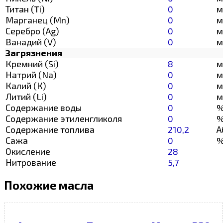
Титан (Ti)
0
м
Марганец (Mn)
0
м
Серебро (Ag)
0
м
Ванадий (V)
0
м
Загрязнения
Кремний (Si)
8
м
Натрий (Na)
0
м
Калий (К)
0
м
Литий (Li)
0
м
Содержание воды
0
Содержание этиленгликоля
0
Содержание топлива
210,2
А
Сажа
0
Окисление
28
Нитрование
5,7
Похожие масла