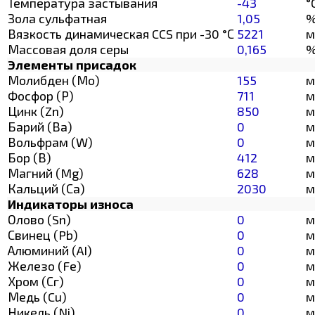
Температура застывания
-43
°
Зола сульфатная
1,05
Вязкость динамическая CCS при -30 °С
5221
м
Массовая доля серы
0,165
Элементы присадок
Молибден (Мо)
155
м
Фосфор (Р)
711
м
Цинк (Zn)
850
м
Барий (Ва)
0
м
Вольфрам (W)
0
м
Бор (В)
412
м
Магний (Mg)
628
м
Кальций (Са)
2030
м
Индикаторы износа
Олово (Sn)
0
м
Свинец (Pb)
0
м
Алюминий (AI)
0
м
Железо (Fe)
0
м
Хром (Сг)
0
м
Медь (Cu)
0
м
Никель (Ni)
0
м