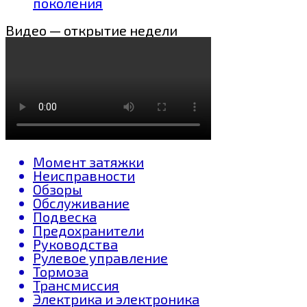
поколения
Видео — открытие недели
Момент затяжки
Неисправности
Обзоры
Обслуживание
Подвеска
Предохранители
Руководства
Рулевое управление
Тормоза
Трансмиссия
Электрика и электроника