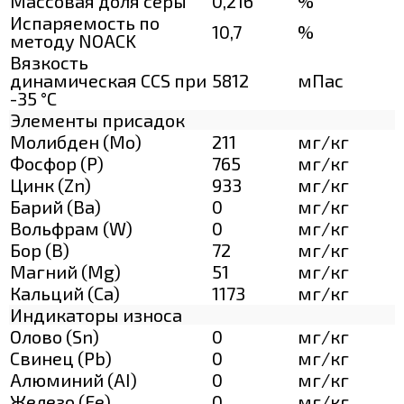
Массовая доля серы
0,216
%
Испаряемость по
10,7
%
методу NOACK
Вязкость
динамическая CCS при
5812
мПас
-35 °С
Элементы присадок
Молибден (Мо)
211
мг/кг
Фосфор (Р)
765
мг/кг
Цинк (Zn)
933
мг/кг
Барий (Ва)
0
мг/кг
Вольфрам (W)
0
мг/кг
Бор (В)
72
мг/кг
Магний (Mg)
51
мг/кг
Кальций (Са)
1173
мг/кг
Индикаторы износа
Олово (Sn)
0
мг/кг
Свинец (Pb)
0
мг/кг
Алюминий (AI)
0
мг/кг
Железо (Fe)
0
мг/кг