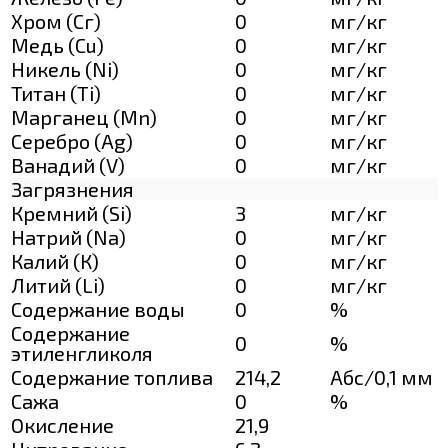
Хром (Сг)
0
мг/кг
Медь (Cu)
0
мг/кг
Никель (Ni)
0
мг/кг
Титан (Ti)
0
мг/кг
Марганец (Mn)
0
мг/кг
Серебро (Ag)
0
мг/кг
Ванадий (V)
0
мг/кг
Загрязнения
Кремний (Si)
3
мг/кг
Натрий (Na)
0
мг/кг
Калий (К)
0
мг/кг
Литий (Li)
0
мг/кг
Содержание воды
0
%
Содержание
0
%
этиленгликоля
Содержание топлива
214,2
Абс/0,1 мм
Сажа
0
%
Окисление
21,9