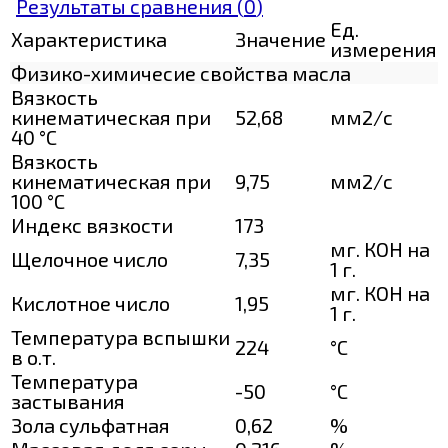
Результаты сравнения (
0
)
Ед.
Характеристика
Значение
измерения
Физико-химичесие свойства масла
Вязкость
кинематическая при
52,68
мм2/с
40 °С
Вязкость
кинематическая при
9,75
мм2/с
100 °С
Индекс вязкости
173
мг. КОН на
Щелочное число
7,35
1 г.
мг. КОН на
Кислотное число
1,95
1 г.
Температура вспышки
224
°C
в о.т.
Температура
-50
°C
застывания
Зола сульфатная
0,62
%