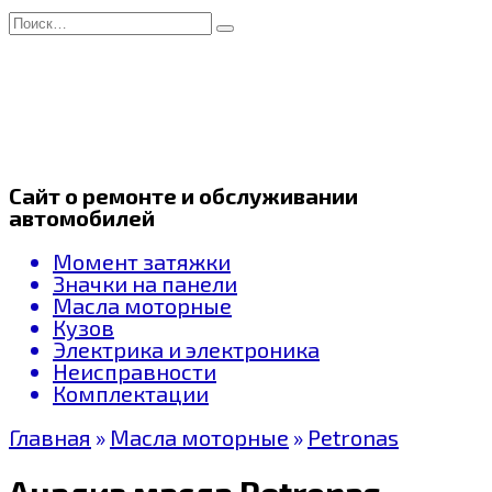
Перейти
Search
к
for:
содержанию
Сайт о ремонте и обслуживании
автомобилей
Момент затяжки
Значки на панели
Масла моторные
Кузов
Электрика и электроника
Неисправности
Комплектации
Главная
»
Масла моторные
»
Petronas
Анализ масла Petronas