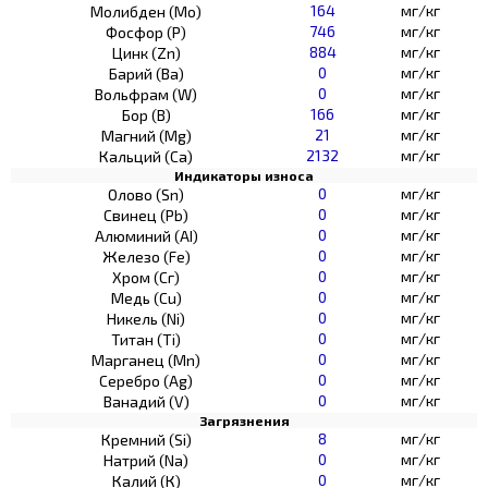
164
мг/кг
Молибден (Мо)
746
мг/кг
Фосфор (Р)
884
мг/кг
Цинк (Zn)
0
мг/кг
Барий (Ва)
0
мг/кг
Вольфрам (W)
166
мг/кг
Бор (В)
21
мг/кг
Магний (Mg)
2132
мг/кг
Кальций (Са)
Индикаторы износа
0
мг/кг
Олово (Sn)
0
мг/кг
Свинец (Pb)
0
мг/кг
Алюминий (AI)
0
мг/кг
Железо (Fe)
0
мг/кг
Хром (Сг)
0
мг/кг
Медь (Cu)
0
мг/кг
Никель (Ni)
0
мг/кг
Титан (Ti)
0
мг/кг
Марганец (Mn)
0
мг/кг
Серебро (Ag)
0
мг/кг
Ванадий (V)
Загрязнения
8
мг/кг
Кремний (Si)
0
мг/кг
Натрий (Na)
0
мг/кг
Калий (К)