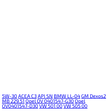
5W-30
ACEA C3
API SN
BMW LL-04
GM Dexos2
MB 229.51
Opel OV 0401547-G30
Opel
OV0401547-D30
VW 501 00
VW 505 00