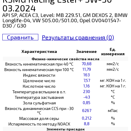
03.2024
API SP, ACEA C3, Level: MB 229.51, GM DEXOS 2, BMW
Longlife-04, VW 505.00/501.00, Opel OV0401547-
D30 / G30
Сравнить
Результаты сравнения (
0
)
Ед.
Характеристика
Значение
измерения
Физико-химичесие свойства масла
70,68
мм2/с
Вязкость кинематическая при 40 °С
11,79
мм2/с
Вязкость кинематическая при 100 °С
163
Индекс вязкости
7,57
мг. КОН на 1 г.
Щелочное число
1,16
мг. КОН на 1 г.
Кислотное число
230
°C
Температура вспышки в о.т.
-43
°C
Температура застывания
0,85
%
Зола сульфатная
Вязкость динамическая CCS при -30
6267
мПас
°С
0,212
%
Массовая доля серы
8,8
%
Испаряемость по методу NOACK
Элементы присадок