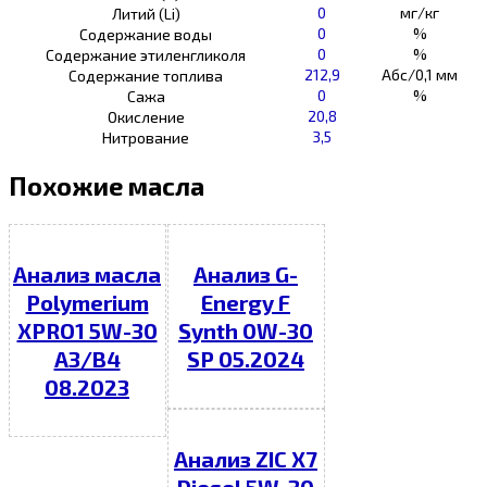
0
мг/кг
Литий (Li)
0
%
Содержание воды
0
%
Содержание этиленгликоля
212,9
Абс/0,1 мм
Содержание топлива
0
%
Сажа
20,8
Окисление
3,5
Нитрование
Похожие масла
Анализ масла
Анализ G-
Polymerium
Energy F
XPRO1 5W-30
Synth 0W-30
A3/B4
SP 05.2024
08.2023
Анализ ZIC X7