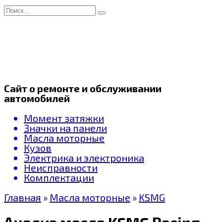
Перейти
Search
к
for:
содержанию
Сайт о ремонте и обслуживании
автомобилей
Момент затяжки
Значки на панели
Масла моторные
Кузов
Электрика и электроника
Неисправности
Комплектации
Главная
»
Масла моторные
»
KSMG
Анализ масла KSMG Racing