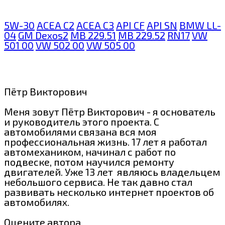
5W-30
ACEA C2
ACEA C3
API CF
API SN
BMW LL-
04
GM Dexos2
MB 229.51
MB 229.52
RN17
VW
501 00
VW 502 00
VW 505 00
Пётр Викторович
Меня зовут Пётр Викторович - я основатель
и руководитель этого проекта. С
автомобилями связана вся моя
профессиональная жизнь. 17 лет я работал
автомехаником, начинал с работ по
подвеске, потом научился ремонту
двигателей. Уже 13 лет являюсь владельцем
небольшого сервиса. Не так давно стал
развивать несколько интернет проектов об
автомобилях.
Оцените автора