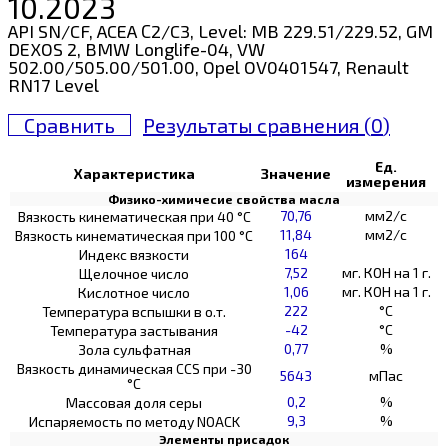
10.2023
API SN/CF, ACEA С2/C3, Level: MB 229.51/229.52, GM
DEXOS 2, BMW Longlife-04, VW
502.00/505.00/501.00, Opel OV0401547, Renault
RN17 Level
Сравнить
Результаты сравнения (
0
)
Ед.
Характеристика
Значение
измерения
Физико-химичесие свойства масла
70,76
мм2/с
Вязкость кинематическая при 40 °С
11,84
мм2/с
Вязкость кинематическая при 100 °С
164
Индекс вязкости
7,52
мг. КОН на 1 г.
Щелочное число
1,06
мг. КОН на 1 г.
Кислотное число
222
°C
Температура вспышки в о.т.
-42
°C
Температура застывания
0,77
%
Зола сульфатная
Вязкость динамическая CCS при -30
5643
мПас
°С
0,2
%
Массовая доля серы
9,3
%
Испаряемость по методу NOACK
Элементы присадок