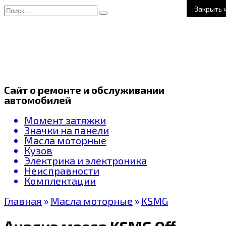
Перейти
Search
Закрыть 
к
for:
содержанию
Сайт о ремонте и обслуживании
автомобилей
Момент затяжки
Значки на панели
Масла моторные
Кузов
Электрика и электроника
Неисправности
Комплектации
Главная
»
Масла моторные
»
KSMG
Анализ масла KSMG Official