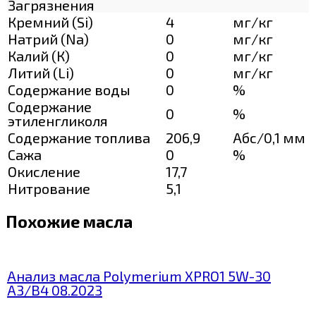
Загрязнения
Кремний (Si)
4
мг/кг
Натрий (Na)
0
мг/кг
Калий (К)
0
мг/кг
Литий (Li)
0
мг/кг
Содержание воды
0
%
Содержание
0
%
этиленгликоля
Содержание топлива
206,9
Абс/0,1 мм
Сажа
0
%
Окисление
17,7
Нитрование
5,1
Похожие масла
Анализ масла Polymerium XPRO1 5W-30
A3/B4 08.2023