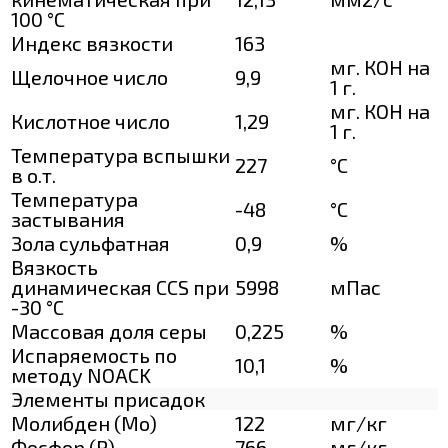
100 °С
Индекс вязкости
163
мг. КОН на
Щелочное число
9,9
1 г.
мг. КОН на
Кислотное число
1,29
1 г.
Температура вспышки
227
°C
в о.т.
Температура
-48
°C
застывания
Зола сульфатная
0,9
%
Вязкость
динамическая CCS при
5998
мПас
-30 °С
Массовая доля серы
0,225
%
Испаряемость по
10,1
%
методу NOACK
Элементы присадок
Молибден (Мо)
122
мг/кг
Фосфор (Р)
766
мг/кг