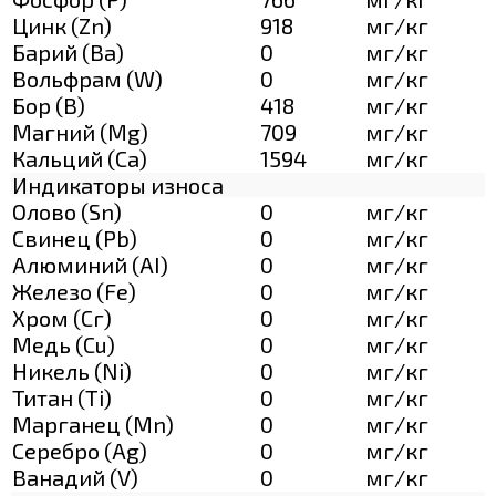
Цинк (Zn)
918
мг/кг
Барий (Ва)
0
мг/кг
Вольфрам (W)
0
мг/кг
Бор (В)
418
мг/кг
Магний (Mg)
709
мг/кг
Кальций (Са)
1594
мг/кг
Индикаторы износа
Олово (Sn)
0
мг/кг
Свинец (Pb)
0
мг/кг
Алюминий (AI)
0
мг/кг
Железо (Fe)
0
мг/кг
Хром (Сг)
0
мг/кг
Медь (Cu)
0
мг/кг
Никель (Ni)
0
мг/кг
Титан (Ti)
0
мг/кг
Марганец (Mn)
0
мг/кг
Серебро (Ag)
0
мг/кг
Ванадий (V)
0
мг/кг