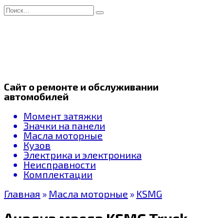
Перейти
Search
к
for:
содержанию
Сайт о ремонте и обслуживании
автомобилей
Момент затяжки
Значки на панели
Масла моторные
Кузов
Электрика и электроника
Неисправности
Комплектации
Главная
»
Масла моторные
»
KSMG
Анализ масла KSMG Truck