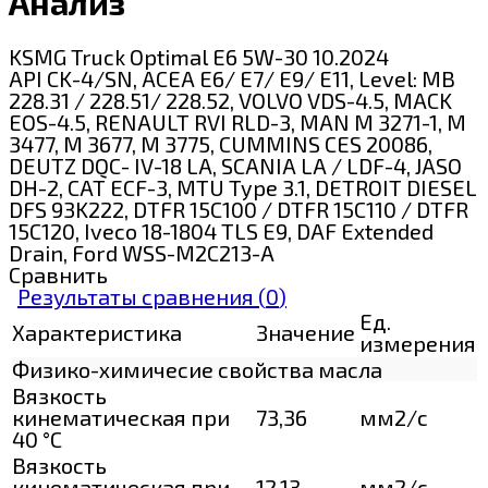
Анализ
KSMG Truck Optimal E6 5W-30 10.2024
API CK-4/SN, ACEA Е6/ E7/ E9/ E11, Level: MB
228.31 / 228.51/ 228.52, VOLVO VDS-4.5, MACK
EOS-4.5, RENAULT RVI RLD-3, MAN M 3271-1, М
3477, М 3677, M 3775, CUMMINS CES 20086,
DEUTZ DQC- IV-18 LA, SCANIA LA / LDF-4, JASO
DH-2, CAT ECF-3, MTU Type 3.1, DETROIT DIESEL
DFS 93K222, DTFR 15C100 / DTFR 15C110 / DTFR
15C120, Iveco 18-1804 TLS E9, DAF Extended
Drain, Ford WSS-M2C213-A
Сравнить
Результаты сравнения (
0
)
Ед.
Характеристика
Значение
измерения
Физико-химичесие свойства масла
Вязкость
кинематическая при
73,36
мм2/с
40 °С
Вязкость
кинематическая при
12,13
мм2/с