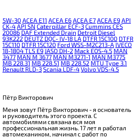
5W-30
ACEA E11
ACEA E6
ACEA E7
ACEA E9
API
CK-4
API SN
Caterpillar ECF-3
Cummins CES
20086
DAF Extended Drain
Detroit Diesel
93K222
DEUTZ DQC- IV-18 LA
DTFR 15C100
DTFR
15C110
DTFR 15C120
Ford WSS-M2C213-A
IVECO
18-1804 TLS E9
JASO DH-2
Mack EOS-4.5
MAN
3477
MAN M 3677
MAN M3271-1
MAN M3775
MB 228.31
MB 228.51
MB 228.52
MTU Type 3.1
Renault RLD-3
Scania LDF-4
Volvo VDS-4.5
Пётр Викторович
Меня зовут Пётр Викторович - я основатель
и руководитель этого проекта. С
автомобилями связана вся моя
профессиональная жизнь. 17 лет я работал
автомехаником, начинал с работ по