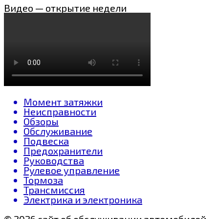
Видео — открытие недели
Момент затяжки
Неисправности
Обзоры
Обслуживание
Подвеска
Предохранители
Руководства
Рулевое управление
Тормоза
Трансмиссия
Электрика и электроника
© 2026 сайт об обслуживании автомобилей