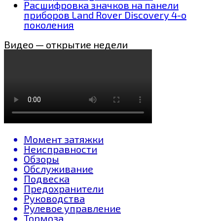
Расшифровка значков на панели
приборов Land Rover Discovery 4-о
поколения
Видео — открытие недели
Момент затяжки
Неисправности
Обзоры
Обслуживание
Подвеска
Предохранители
Руководства
Рулевое управление
Тормоза