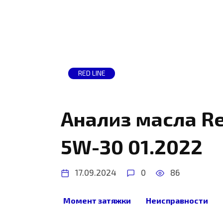
RED LINE
Анализ масла Re
5W-30 01.2022
17.09.2024
0
86
Данные с сайта https://www.oil-cl
series-5w-30-svezhee/ Анализ Пл
Момент затяжки
Неисправности