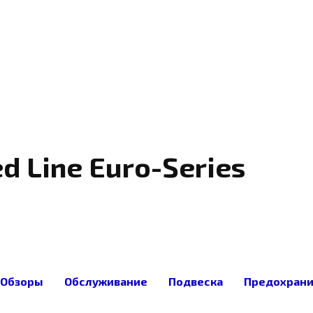
d Line Euro-Series
ub.ru/forum/topic/57545-red-line-euro-
юсы и минусы Артикул 12304 —
Обзоры
Обслуживание
Подвеска
Предохран