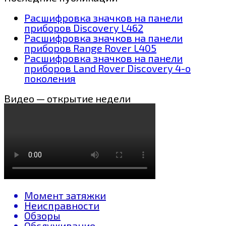
Расшифровка значков на панели
приборов Discovery L462
Расшифровка значков на панели
приборов Range Rover L405
Расшифровка значков на панели
приборов Land Rover Discovery 4-о
поколения
Видео — открытие недели
Момент затяжки
Неисправности
Обзоры
Обслуживание