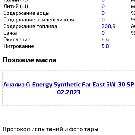
Литий (Li)
0
м
Содержание воды
0
Содержание этиленгликоля
0
Содержание топлива
208,9
А
Сажа
0
Окисление
6,4
Нитрование
5,8
Похожие масла
Анализ G-Energy Synthetic Far East 5W-30 SP
02.2023
Протокол испытаний и фото тары