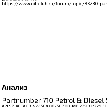
https://www.oil-club.ru/forum/topic/83230-pa
Анализ
Partnumber 710 Petrol & Diesel
API SP, ACEA C3, VW 504 00/507 00, MB 229.31/229.51