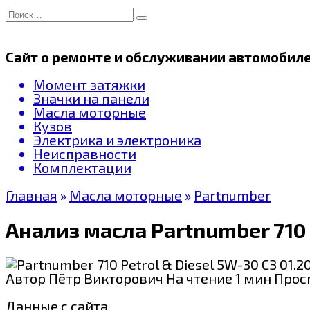
Перейти
Search
к
for:
содержанию
Сайт о ремонте и обслуживании автомобил
Момент затяжки
Значки на панели
Масла моторные
Кузов
Электрика и электроника
Неисправности
Комплектации
Главная
»
Масла моторные
»
Partnumber
Анализ масла Partnumber 710 P
Автор
Пётр Викторович
На чтение
1 мин
Прос
Данные с сайта