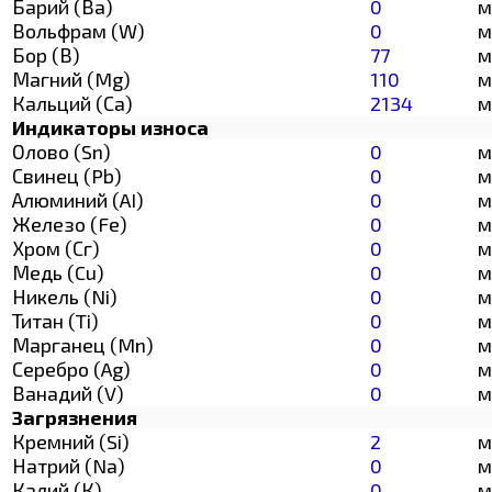
Барий (Ва)
0
м
Вольфрам (W)
0
м
Бор (В)
77
м
Магний (Mg)
110
м
Кальций (Са)
2134
м
Индикаторы износа
Олово (Sn)
0
м
Свинец (Pb)
0
м
Алюминий (AI)
0
м
Железо (Fe)
0
м
Хром (Сг)
0
м
Медь (Cu)
0
м
Никель (Ni)
0
м
Титан (Ti)
0
м
Марганец (Mn)
0
м
Серебро (Ag)
0
м
Ванадий (V)
0
м
Загрязнения
Кремний (Si)
2
м
Натрий (Na)
0
м
Калий (К)
0
м