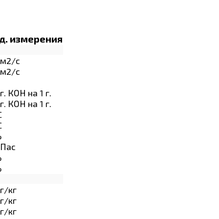
д. измерения
м2/с
м2/с
г. КОН на 1 г.
г. КОН на 1 г.
C
C
%
Пас
%
%
г/кг
г/кг
г/кг