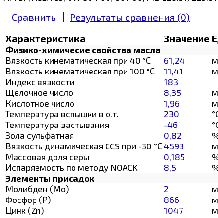
Сравнить
Результаты сравнения (
0
)
Характеристика
Значение
Е
Физико-химичесие свойства масла
Вязкость кинематическая при 40 °С
61,24
м
Вязкость кинематическая при 100 °С
11,41
м
Индекс вязкости
183
Щелочное число
8,35
м
Кислотное число
1,96
м
Температура вспышки в о.т.
230
°
Температура застывания
-46
°
Зола сульфатная
0,82
Вязкость динамическая CCS при -30 °С
4593
м
Массовая доля серы
0,185
Испаряемость по методу NOACK
8,5
Элементы присадок
Молибден (Мо)
2
м
Фосфор (Р)
866
м
Цинк (Zn)
1047
м