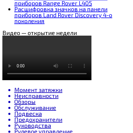
приборов Range Rover L405
Расшифровка значков на панели
приборов Land Rover Discovery 4-о
поколения
Видео — открытие недели
Момент затяжки
Неисправности
Обзоры
Обслуживание
Подвеска
Предохранители
Руководства
Рулевое управление