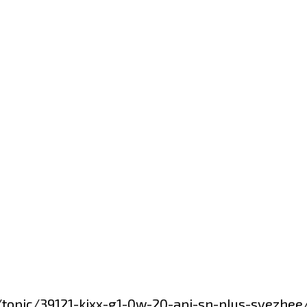
m/topic/39121-kixx-g1-0w-20-api-sn-plus-svezh