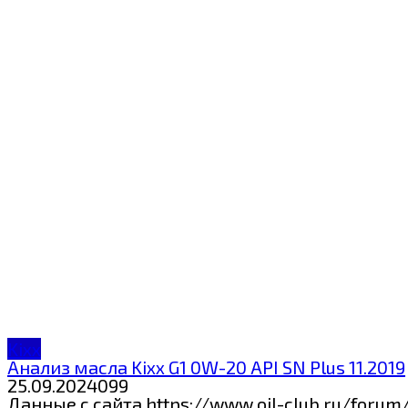
Kixx
Анализ масла Kixx G1 0W-20 API SN Plus 11.2019
25.09.2024
0
99
Данные с сайта https://www.oil-club.ru/foru