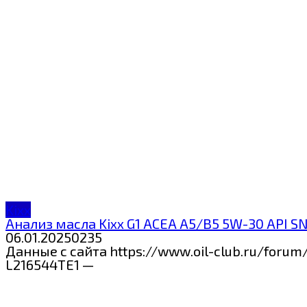
Kixx
Анализ масла Kixx G1 ACEA A5/B5 5W-30 API SN
06.01.2025
0
235
Данные с сайта https://www.oil-club.ru/foru
L216544TE1 —