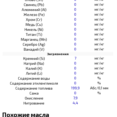
0
мг/кг
Свинец (Pb)
0
мг/кг
Алюминий (AI)
0
мг/кг
Железо (Fe)
0
мг/кг
Хром (Сг)
0
мг/кг
Медь (Cu)
0
мг/кг
Никель (Ni)
0
мг/кг
Титан (Ti)
0
мг/кг
Марганец (Mn)
0
мг/кг
Серебро (Ag)
0
мг/кг
Ванадий (V)
Загрязнения
7
мг/кг
Кремний (Si)
0
мг/кг
Натрий (Na)
0
мг/кг
Калий (К)
0
мг/кг
Литий (Li)
0
%
Содержание воды
0
%
Содержание этиленгликоля
199,9
Абс/0,1 мм
Содержание топлива
0
%
Сажа
7,9
Окисление
4,4
Нитрование
Похожие масла