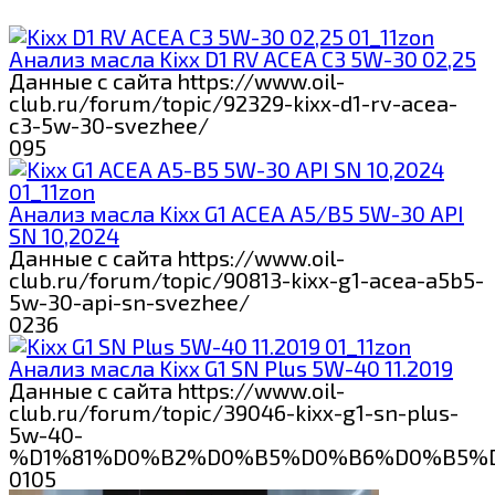
Анализ масла Kixx D1 RV ACEA C3 5W-30 02,25
Данные с сайта https://www.oil-
club.ru/forum/topic/92329-kixx-d1-rv-acea-
c3-5w-30-svezhee/
0
95
Анализ масла Kixx G1 ACEA A5/B5 5W-30 API
SN 10,2024
Данные с сайта https://www.oil-
club.ru/forum/topic/90813-kixx-g1-acea-a5b5-
5w-30-api-sn-svezhee/
0
236
Анализ масла Kixx G1 SN Plus 5W-40 11.2019
Данные с сайта https://www.oil-
club.ru/forum/topic/39046-kixx-g1-sn-plus-
5w-40-
%D1%81%D0%B2%D0%B5%D0%B6%D0%B5%
0
105