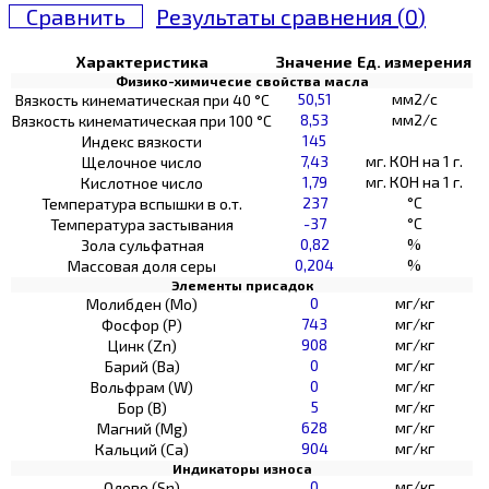
Сравнить
Результаты сравнения (
0
)
Характеристика
Значение
Ед. измерения
Физико-химичесие свойства масла
50,51
мм2/с
Вязкость кинематическая при 40 °С
8,53
мм2/с
Вязкость кинематическая при 100 °С
145
Индекс вязкости
7,43
мг. КОН на 1 г.
Щелочное число
1,79
мг. КОН на 1 г.
Кислотное число
237
°C
Температура вспышки в о.т.
-37
°C
Температура застывания
0,82
%
Зола сульфатная
0,204
%
Массовая доля серы
Элементы присадок
0
мг/кг
Молибден (Мо)
743
мг/кг
Фосфор (Р)
908
мг/кг
Цинк (Zn)
0
мг/кг
Барий (Ва)
0
мг/кг
Вольфрам (W)
5
мг/кг
Бор (В)
628
мг/кг
Магний (Mg)
904
мг/кг
Кальций (Са)
Индикаторы износа
0
мг/кг
Олово (Sn)