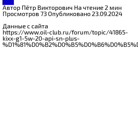
Kixx
Автор
Пётр Викторович
На чтение
2 мин
Просмотров
73
Опубликовано
23.09.2024
Данные с сайта
https://www.oil-club.ru/forum/topic/41865-
kixx-g1-5w-20-api-sn-plus-
%D1%81%D0%B2%D0%B5%D0%B6%D0%B5%