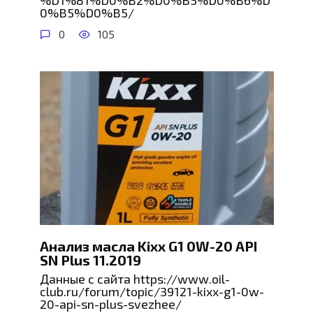
%D1%81%D0%B2%D0%B5%D0%B6%D
0%B5%D0%B5/
0
105
Анализ масла Kixx G1 0W-20 API
SN Plus 11.2019
Данные с сайта https://www.oil-
club.ru/forum/topic/39121-kixx-g1-0w-
20-api-sn-plus-svezhee/