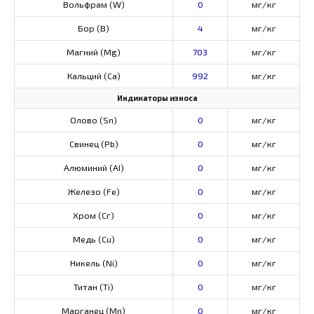
Вольфрам (W)
0
мг/кг
Бор (В)
4
мг/кг
Магний (Mg)
703
мг/кг
Кальций (Са)
992
мг/кг
Индикаторы износа
Олово (Sn)
0
мг/кг
Свинец (Pb)
0
мг/кг
Алюминий (AI)
0
мг/кг
Железо (Fe)
0
мг/кг
Хром (Сг)
0
мг/кг
Медь (Cu)
0
мг/кг
Никель (Ni)
0
мг/кг
Титан (Ti)
0
мг/кг
Марганец (Mn)
0
мг/кг