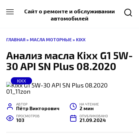
Перейти
к
Сайт о ремонте и обслуживании
содержанию
автомобилей
ГЛАВНАЯ
»
МАСЛА МОТОРНЫЕ
»
KIXX
Анализ масла Kixx G1 5W-
30 API SN Plus 08.2020
KIXX
АВТОР
НА ЧТЕНИЕ
Пётр Викторович
2 мин
ПРОСМОТРОВ
ОПУБЛИКОВАНО
103
21.09.2024