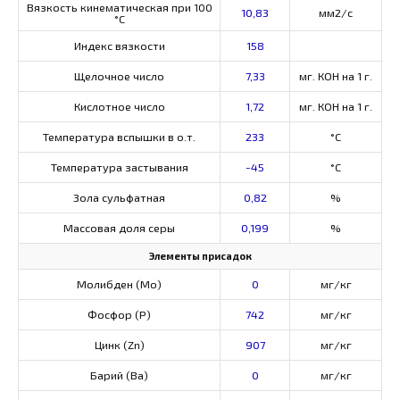
Вязкость кинематическая при 100
10,83
мм2/с
°С
Индекс вязкости
158
Щелочное число
7,33
мг. КОН на 1 г.
Кислотное число
1,72
мг. КОН на 1 г.
Температура вспышки в о.т.
233
°C
Температура застывания
-45
°C
Зола сульфатная
0,82
%
Массовая доля серы
0,199
%
Элементы присадок
Молибден (Мо)
0
мг/кг
Фосфор (Р)
742
мг/кг
Цинк (Zn)
907
мг/кг
Барий (Ва)
0
мг/кг