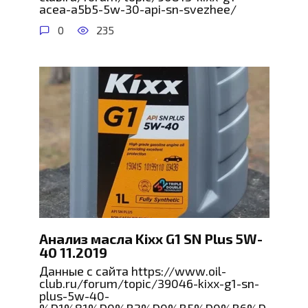
acea-a5b5-5w-30-api-sn-svezhee/
0
235
Анализ масла Kixx G1 SN Plus 5W-
40 11.2019
Данные с сайта https://www.oil-
club.ru/forum/topic/39046-kixx-g1-sn-
plus-5w-40-