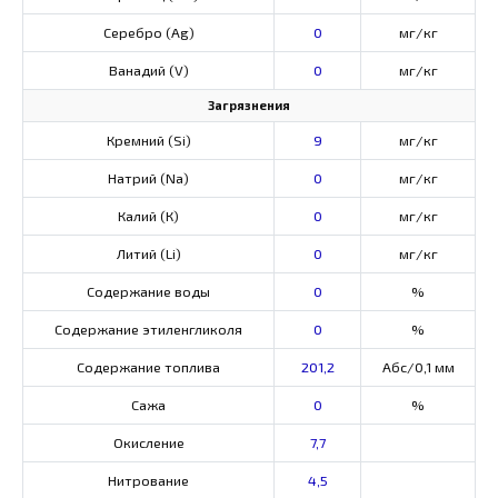
Серебро (Ag)
0
мг/кг
Ванадий (V)
0
мг/кг
Загрязнения
Кремний (Si)
9
мг/кг
Натрий (Na)
0
мг/кг
Калий (К)
0
мг/кг
Литий (Li)
0
мг/кг
Содержание воды
0
%
Содержание этиленгликоля
0
%
Содержание топлива
201,2
Абс/0,1 мм
Сажа
0
%
Окисление
7,7
Нитрование
4,5