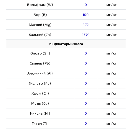
Вольфрам (W)
0
мг/кг
Бор (В)
100
мг/кг
Магний (Mg)
472
мг/кг
Кальций (Са)
1379
мг/кг
Индикаторы износа
Олово (Sn)
0
мг/кг
Свинец (Pb)
0
мг/кг
Алюминий (AI)
0
мг/кг
Железо (Fe)
0
мг/кг
Хром (Сг)
0
мг/кг
Медь (Cu)
0
мг/кг
Никель (Ni)
0
мг/кг
Титан (Ti)
0
мг/кг