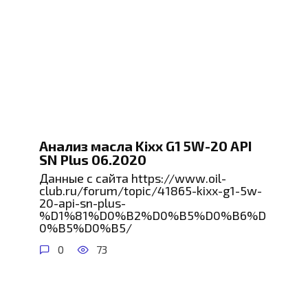
Анализ масла Kixx G1 5W-20 API
SN Plus 06.2020
Данные с сайта https://www.oil-
club.ru/forum/topic/41865-kixx-g1-5w-
20-api-sn-plus-
%D1%81%D0%B2%D0%B5%D0%B6%D
0%B5%D0%B5/
0
73