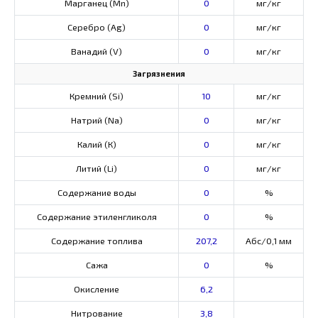
Марганец (Mn)
0
мг/кг
Серебро (Ag)
0
мг/кг
Ванадий (V)
0
мг/кг
Загрязнения
Кремний (Si)
10
мг/кг
Натрий (Na)
0
мг/кг
Калий (К)
0
мг/кг
Литий (Li)
0
мг/кг
Содержание воды
0
%
Содержание этиленгликоля
0
%
Содержание топлива
207,2
Абс/0,1 мм
Сажа
0
%
Окисление
6,2
Нитрование
3,8