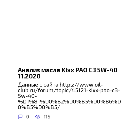
Анализ масла Kixx PAO C3 5W-40
11.2020
Данные с сайта https://www.oil-
club.ru/forum/topic/45121-kixx-pao-c3-
5w-40-
%D1%81%D0%B2%D0%B5%D0%B6%D
0%B5%D0%B5/
0
115