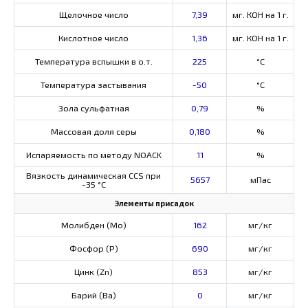
Щелочное число
7,39
мг. КОН на 1 г.
Кислотное число
1,36
мг. КОН на 1 г.
Температура вспышки в о.т.
225
°C
Температура застывания
-50
°C
Зола сульфатная
0,79
%
Массовая доля серы
0,180
%
Испаряемость по методу NOACK
11
%
Вязкость динамическая CCS при
5657
мПас
-35 °С
Элементы присадок
Молибден (Мо)
162
мг/кг
Фосфор (Р)
690
мг/кг
Цинк (Zn)
853
мг/кг
Барий (Ва)
0
мг/кг