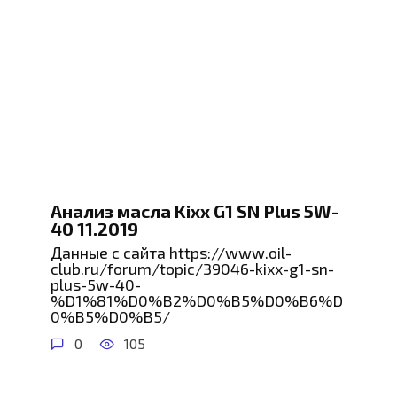
Анализ масла Kixx G1 SN Plus 5W-
40 11.2019
Данные с сайта https://www.oil-
club.ru/forum/topic/39046-kixx-g1-sn-
plus-5w-40-
%D1%81%D0%B2%D0%B5%D0%B6%D
0%B5%D0%B5/
0
105