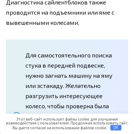
Диагностика сайлентблоков также
проводится на подъемники или яме с
вывешенными колесами.
Для самостоятельного поиска
стука в передней подвеске,
нужно загнать машину на яму
или эстакаду. Желательно
разгрузить интересующее
колесо, чтобы проверка была
более точной. Теперь нужно
Этот веб-сайт использует файлы cookie для улучшения
взаимодействия с пользователем. Продолжая использовать сайт,
осмотреть сайлентблоки.
Вы даете согласие на использование файлов cookie.
OK